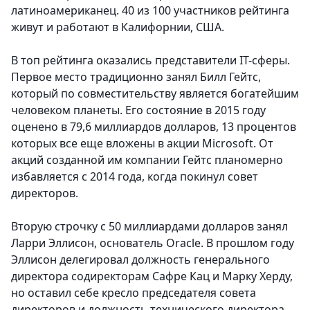
латиноамериканец. 40 из 100 участников рейтинга
живут и работают в Калифорнии, США.
В топ рейтинга оказались представители IT-сферы.
Первое место традиционно занял Билл Гейтс,
который по совместительству является богатейшим
человеком планеты.
Его состояние в 2015 году
оценено в 79,6 миллиардов долларов, 13 процентов
которых все еще вложены в акции Microsoft. От
акций созданной им компании Гейтс планомерно
избавляется с 2014 года, когда покинул совет
директоров.
Вторую строчку с 50 миллиардами долларов занял
Ларри Эллисон, основатель Oracle.
В прошлом году
Эллисон делегировал должность генерального
директора содиректорам Сафре Кац и Марку Херду,
но оставил себе кресло председателя совета
директоров и должность технического директора