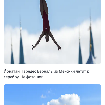
Йонатан Паредес Берналь из Мексики летит к
серебру. Не фотошоп.