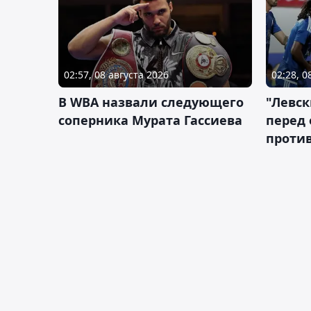
02:57, 08 августа 2026
02:28, 0
В WBA назвали следующего
"Левск
соперника Мурата Гассиева
перед
против