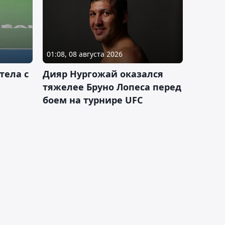
01:08, 08 августа 2026
тела с
Дияр Нургожай оказался
тяжелее Бруно Лопеса перед
боем на турнире UFC