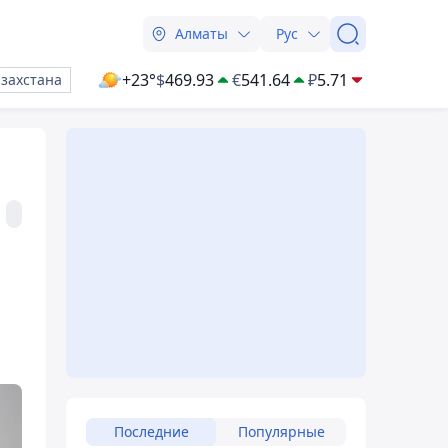
Алматы
Рус
+23°
$
469.93
€
541.64
₽
5.71
азахстана
Последние
Популярные