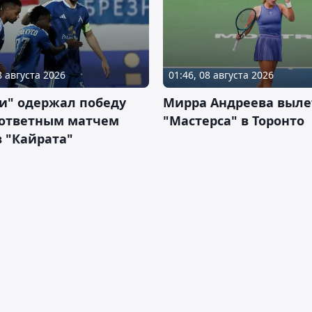
8 августа 2026
01:46, 08 августа 2026
и" одержал победу
Мирра Андреева выле
 ответным матчем
"Мастерса" в Торонто
 "Кайрата"