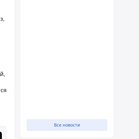
з,
й,
тся
Все новости