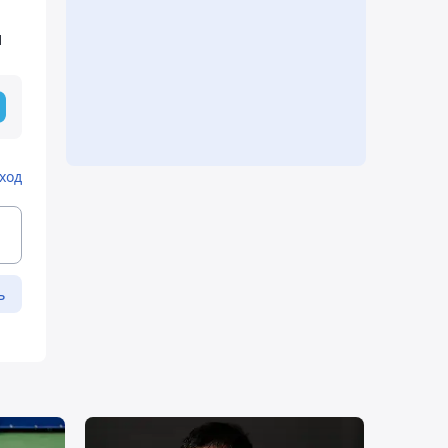
ы
ход
ь