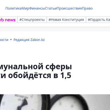
Политика
Мир
Финансы
Статьи
Происшествия
Право
#Спецпроекты
#Новая Конституция
#Гордость К
вости
Редакция Zakon.kz
мунальной сферы
 обойдётся в 1,5