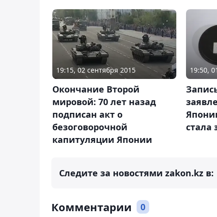
19:15, 02 сентября 2015
19:50, 0
Окончание Второй
Запись
мировой: 70 лет назад
заявл
подписан акт о
Япони
безоговорочной
стала 
капитуляции Японии
Следите за новостями zakon.kz в:
Комментарии
0