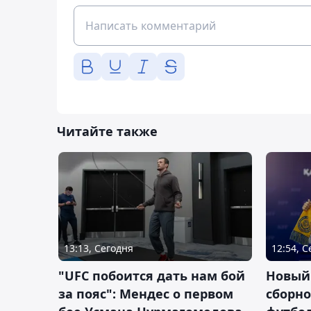
Читайте также
13:13, Сегодня
12:54, 
"UFC побоится дать нам бой
Новый
за пояс": Мендес о первом
сборно