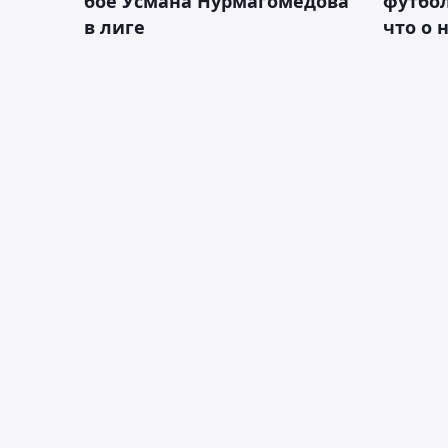
бое Усмана Нурмагомедова
футбол
в лиге
что о 