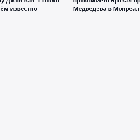
у Джон ван ’т Шкип:
прокомментировал п
нём известно
Медведева в Монреал