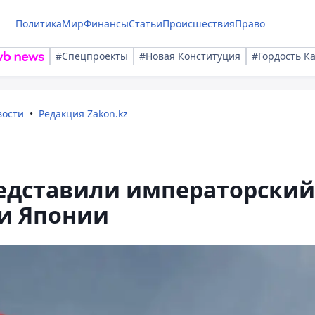
Политика
Мир
Финансы
Статьи
Происшествия
Право
#Спецпроекты
#Новая Конституция
#Гордость К
вости
Редакция Zakon.kz
редставили императорский
ии Японии