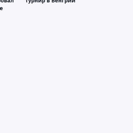
ровал
турнир в Венгрии
е