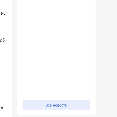
и.
кой
Все новости
сь