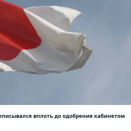
еписывался вплоть до одобрения кабинетом