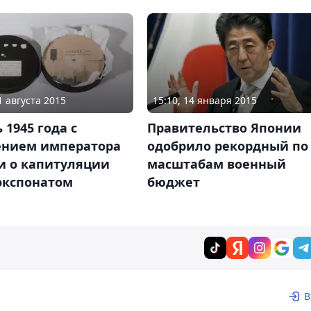
1 августа 2015
15:10, 14 января 2015
 1945 года с
Правительство Японии
ением императора
одобрило рекордный по
и о капитуляции
масштабам военный
экспонатом
бюджет
В