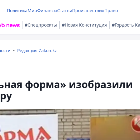
Политика
Мир
Финансы
Статьи
Происшествия
Право
#Спецпроекты
#Новая Конституция
#Гордость К
вости
Редакция Zakon.kz
ьная форма» изобразили
ру