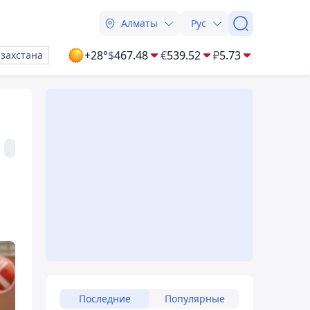
Алматы
Рус
+28°
$
467.48
€
539.52
₽
5.73
азахстана
Последние
Популярные