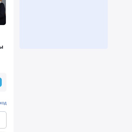
ы
ход