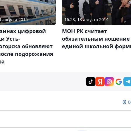
9 августа 2015
16:28, 18 августа 2014
азинах цифровой
МОН РК считает
и Усть-
обязательным ношение
огорска обновляют
единой школьной форм
после подорожания
ра
В