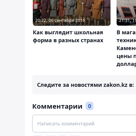
20:22, 06 сентября 2016
21:31, 1
Как выглядит школьная
В маг
форма в разных странах
техник
Камен
цены 
долла
Следите за новостями zakon.kz в:
Комментарии
0