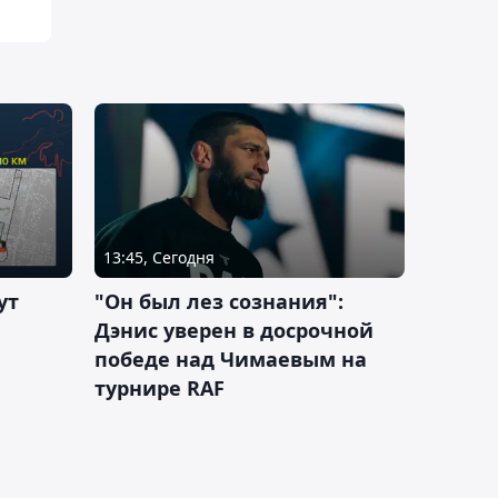
13:45, Сегодня
ут
"Он был лез сознания":
Дэнис уверен в досрочной
победе над Чимаевым на
турнире RAF