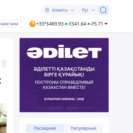
Алматы
Рус
+33°
$
469.93
€
541.64
₽
5.71
азахстана
с
Последние
Популярные