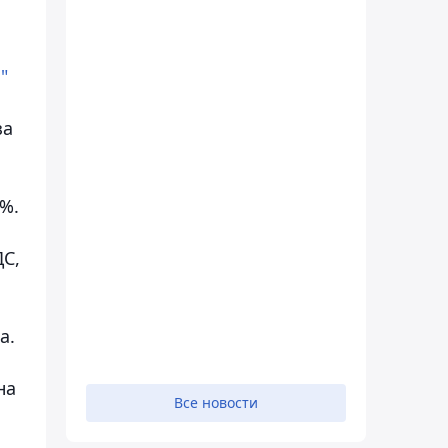
"
за
 %.
ДС,
а.
на
Все новости