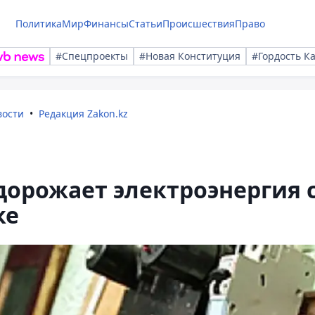
Политика
Мир
Финансы
Статьи
Происшествия
Право
#Спецпроекты
#Новая Конституция
#Гордость К
вости
Редакция Zakon.kz
одорожает электроэнергия 
ке