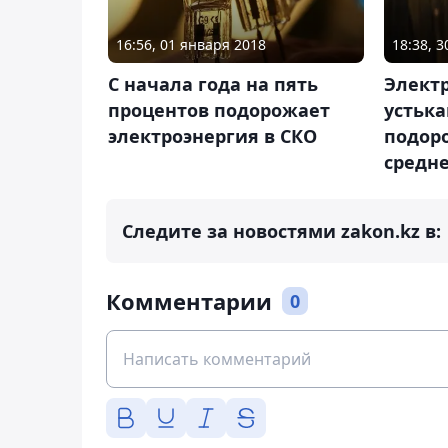
16:56, 01 января 2018
18:38, 
С начала года на пять
Элект
процентов подорожает
устьк
электроэнергия в СКО
подоро
средне
Следите за новостями zakon.kz в:
Комментарии
0