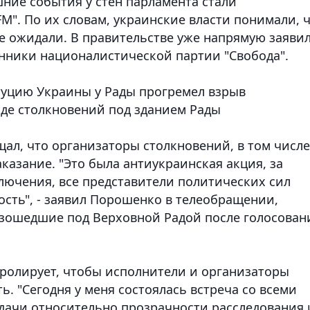
ние события у стен парламента стали
M". По их словам, украинские власти понимали, 
не ожидали. В правительстве уже напрямую заявил
нники националистической партии "Свобода".
итуцию Украины у Рады прогремел взрыв
оде столкновений под зданием Рады
щал, что организаторы столкновений, в том числе
казание. "Это была антиукраинская акция, за
лючения, все представители политических сил
ость", - заявил Порошенко в телеобращении,
изошедшие под Верховной Радой после голосован
тролирует, чтобы исполнители и организаторы
. "Сегодня у меня состоялась встреча со всеми
адачи относительно прозрачности расследования 