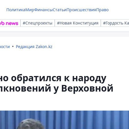
Политика
Мир
Финансы
Статьи
Происшествия
Право
#Спецпроекты
#Новая Конституция
#Гордость К
вости
Редакция Zakon.kz
о обратился к народу
лкновений у Верховной