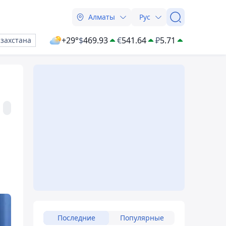
Алматы
Рус
+29°
$
469.93
€
541.64
₽
5.71
азахстана
Последние
Популярные