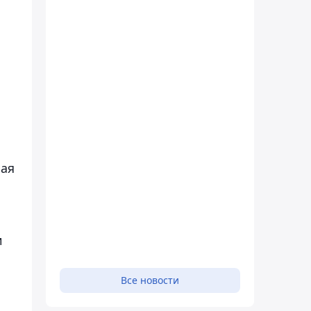
ная
и
Все новости