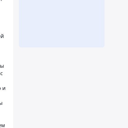
ей
ны
 с
ю и
ы
ем