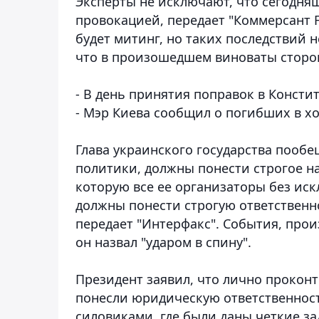
Эксперты не исключают, что сегодняш
провокацией, передает "Коммерсант F
будет митинг, но таких последствий 
что в произошедшем виноваты сторо
- В день принятия поправок в Конст
- Мэр Киева сообщил о погибших в х
Глава украинского государства пообе
политики, должны понести строгое на
которую все ее организаторы без иск
должны понести строгую ответственн
передает "Интерфакс". События, про
он назвал "ударом в спину".
Президент заявил, что лично прокон
понесли юридическую ответственность
силовиками, где были даны четкие з