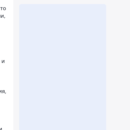
что
и,
 и
ия,
и