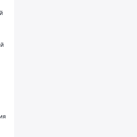
ей
ый
ия