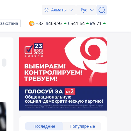
Алматы
Рус
+32°
$
469.93
€
541.64
₽
5.71
азахстана
Последние
Популярные