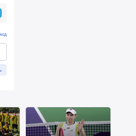
ход
ь