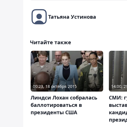
Татьяна Устинова
Читайте также
00:23, 18 октября 2015
14:00, 
Линдси Лохан собралась
СМИ: г
баллотироваться в
выста
президенты США
кандид
прези