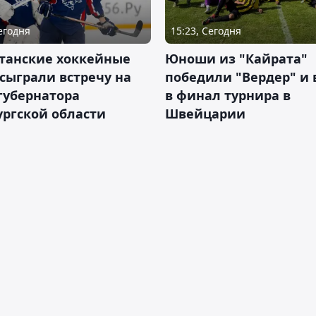
Сегодня
15:23, Сегодня
станские хоккейные
Юноши из "Кайрата"
сыграли встречу на
победили "Вердер" и
губернатора
в финал турнира в
ргской области
Швейцарии