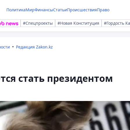
Политика
Мир
Финансы
Статьи
Происшествия
Право
#Спецпроекты
#Новая Конституция
#Гордость К
вости
Редакция Zakon.kz
тся стать президентом