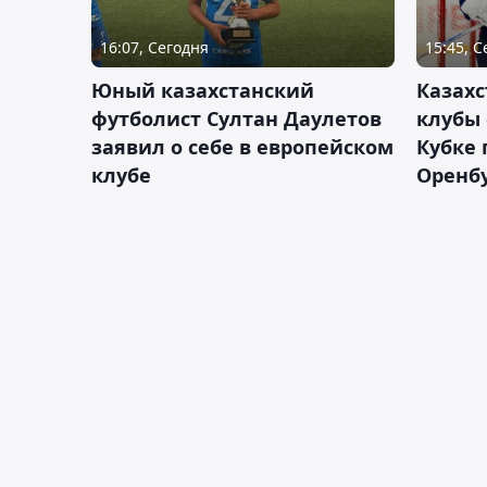
16:07, Сегодня
15:45, 
Юный казахстанский
Казах
футболист Султан Даулетов
клубы 
заявил о себе в европейском
Кубке 
клубе
Оренбу