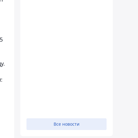
5
у.
:
Все новости