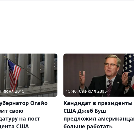
29 июня 2015
15:46, 09 июля 2015
убернатор Огайо
Кандидат в президенты
вит свою
США Джеб Буш
атуру на пост
предложил американц
дента США
больше работать