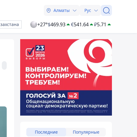
Алматы
Рус
+27°
$
469.93
€
541.64
₽
5.71
азахстана
Последние
Популярные