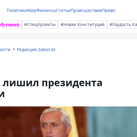
Политика
Мир
Финансы
Статьи
Происшествия
Право
#Спецпроекты
#Новая Конституция
#Гордость К
вости
Редакция Zakon.kz
ы лишил президента
и