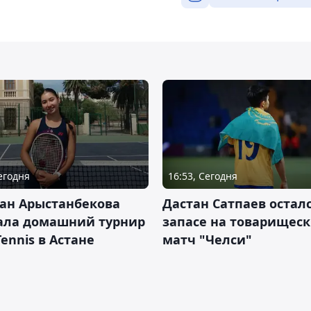
Сегодня
16:53, Сегодня
ан Арыстанбекова
Дастан Сатпаев осталс
ала домашний турнир
запасе на товарищес
Tennis в Астане
матч "Челси"