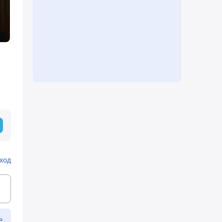
ход
ь