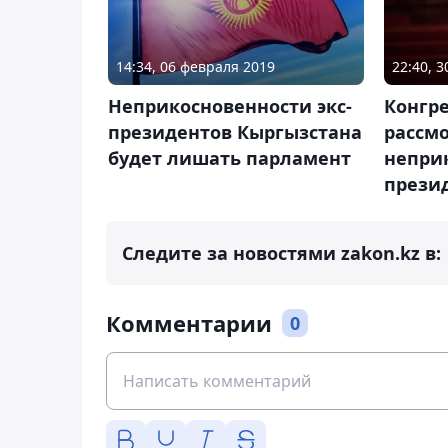
14:34, 06 февраля 2019
22:40, 3
Неприкосновенности экс-
Конгр
президентов Кыргызстана
рассмо
будет лишать парламент
непри
прези
Следите за новостями zakon.kz в:
Комментарии
0