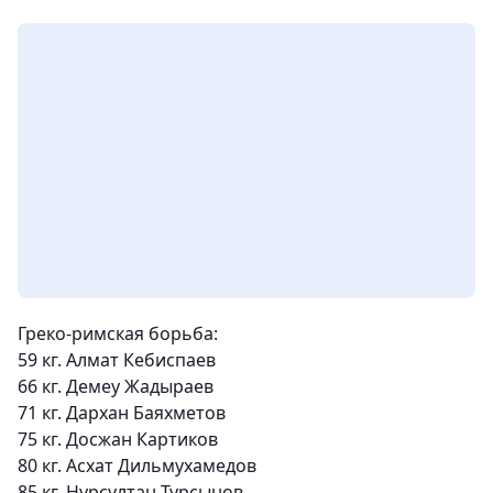
Греко-римская борьба:
59 кг. Алмат Кебиспаев
66 кг. Демеу Жадыраев
71 кг. Дархан Баяхметов
75 кг. Досжан Картиков
80 кг. Асхат Дильмухамедов
85 кг. Нурсултан Турсынов