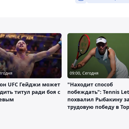
Сегодня
09:00, Сегодня
он UFC Гейджи может
"Находит способ
дить титул ради боя с
побеждать": Tennis Let
евым
похвалил Рыбакину з
трудовую победу в То