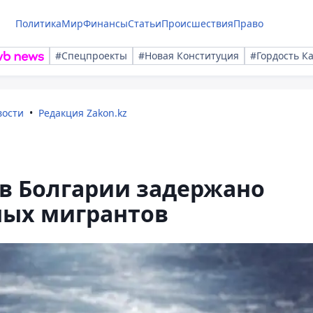
Политика
Мир
Финансы
Статьи
Происшествия
Право
#Спецпроекты
#Новая Конституция
#Гордость К
вости
Редакция Zakon.kz
 в Болгарии задержано
ных мигрантов