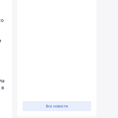
со
и
ла
 в
Все новости