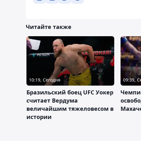
Читайте также
10:19, Сегодня
09:39, 
Бразильский боец UFC Уокер
Чемпи
считает Вердума
освобо
величайшим тяжеловесом в
Махач
истории