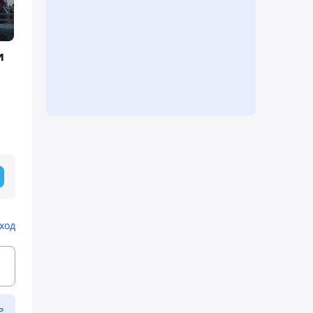
и
ход
ь