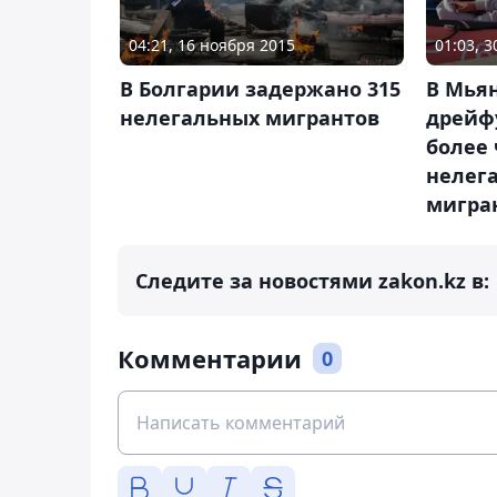
04:21, 16 ноября 2015
01:03, 3
В Болгарии задержано 315
В Мья
нелегальных мигрантов
дрейф
более 
нелег
мигра
Следите за новостями zakon.kz в:
Комментарии
0