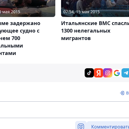
0 мая 2015
07:54, 15 мая 2015
нме задержано
Итальянские ВМС спасл
ующее судно с
1300 нелегальных
чем 700
мигрантов
альными
нтами
В
Комментироват