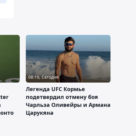
08:19, Сегодня
Легенда UFC Кормье
ter
подетвердил отмену боя
а
Чарльза Оливейры и Армана
ронто
Царукяна