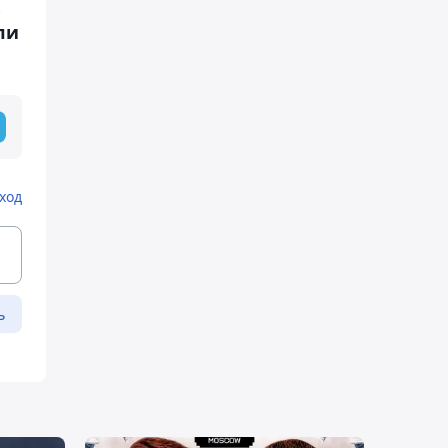
ли
ход
ь