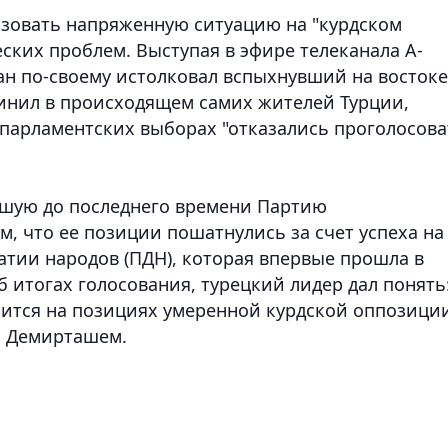
зовать напряженную ситуацию на "курдском
еских проблем.
Выступая в эфире телеканала A-
ан по-своему истолковал вспыхнувший на востоке
инил в происходящем самих жителей Турции,
 парламентских выборах "отказались проголосова
вшую до последнего времени Партию
м, что ее позиции пошатнулись за счет успеха на
тии народов (ПДН), которая впервые прошла в
 итогах голосования, турецкий лидер дал понять
зится на позициях умеренной курдской оппозици
м Демирташем.