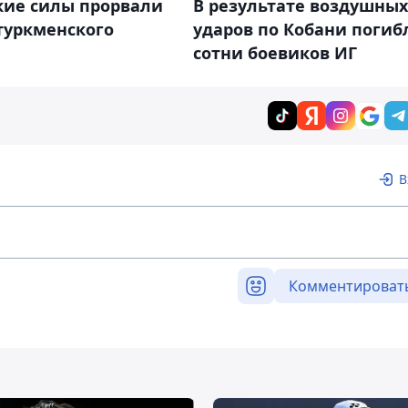
кие силы прорвали
В результате воздушных
туркменского
ударов по Кобани погиб
а
сотни боевиков ИГ
В
Комментироват