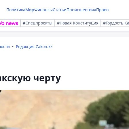
Политика
Мир
Финансы
Статьи
Происшествия
Право
#Спецпроекты
#Новая Конституция
#Гордость К
вости
Редакция Zakon.kz
акскую черту