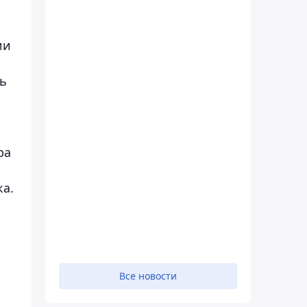
и
ии
ть
ра
ка.
Все новости