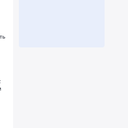
ть
:
и