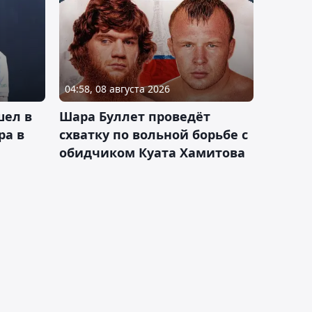
04:58, 08 августа 2026
шел в
Шара Буллет проведёт
ра в
схватку по вольной борьбе с
обидчиком Куата Хамитова