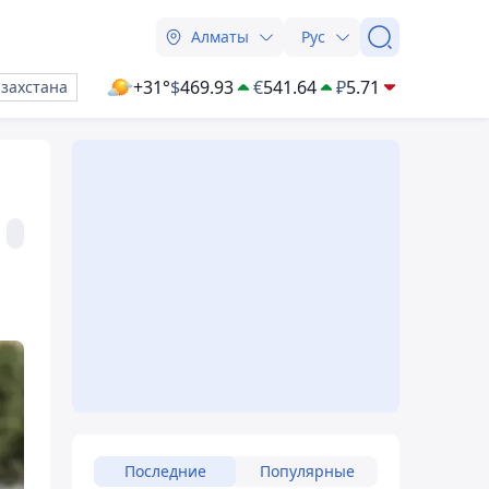
Алматы
Рус
+31°
$
469.93
€
541.64
₽
5.71
азахстана
Последние
Популярные