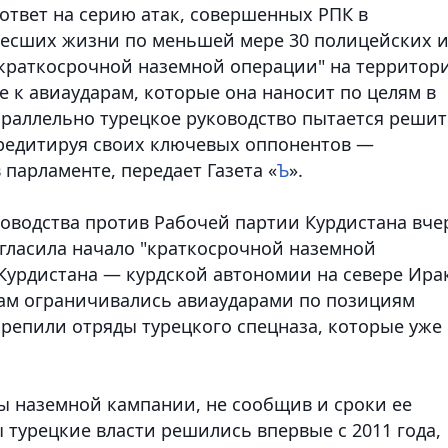
ответ на серию атак, совершенных РПК в
несших жизни по меньшей мере 30 полицейских 
"краткосрочной наземной операции" на территор
 к авиаударам, которые она наносит по целям в
араллельно турецкое руководство пытается реши
редитируя своих ключевых оппонентов —
парламенте, передает Газета «
Ъ
».
оводства против Рабочей партии Курдистана вче
гласила начало "краткосрочной наземной
Курдистана — курдской автономии на севере Ира
там ограничивались авиаударами по позициям
крепили отряды турецкого спецназа, которые уже
ры наземной кампании, не сообщив и сроки ее
турецкие власти решились впервые с 2011 года,