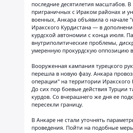
последние десятилетия масштабов.
В 
приграничных с Ираком районах и у
военных, Анкара объявила о начале 
Иракского Курдистана — в дополнение
курдской автономии с конца июля. П
внутриполитические проблемы, диск
умеренную прокурдскую оппозицию в 
Вооруженная кампания турецкого рук
перешла в новую фазу.
Анкара провоз
операции" на территории Иракского 
До сих пор боевые действия Турции 
курдов. Со вчерашнего же дня ее под
пересекли границу.
В Анкаре не стали уточнять парамет
проведения.
Пойти на подобные меры 