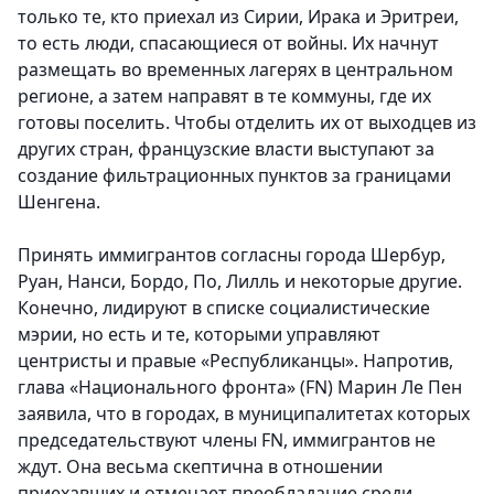
только те, кто приехал из Сирии, Ирака и Эритреи,
то есть люди, спасающиеся от войны. Их начнут
размещать во временных лагерях в центральном
регионе, а затем направят в те коммуны, где их
готовы поселить. Чтобы отделить их от выходцев из
других стран, французские власти выступают за
создание фильтрационных пунктов за границами
Шенгена.
Принять иммигрантов согласны города Шербур,
Руан, Нанси, Бордо, По, Лилль и некоторые другие.
Конечно, лидируют в списке социалистические
мэрии, но есть и те, которыми управляют
центристы и правые «Республиканцы». Напротив,
глава «Национального фронта» (FN) Марин Ле Пен
заявила, что в городах, в муниципалитетах которых
председательствуют члены FN, иммигрантов не
ждут. Она весьма скептична в отношении
приехавших и отмечает преобладание среди