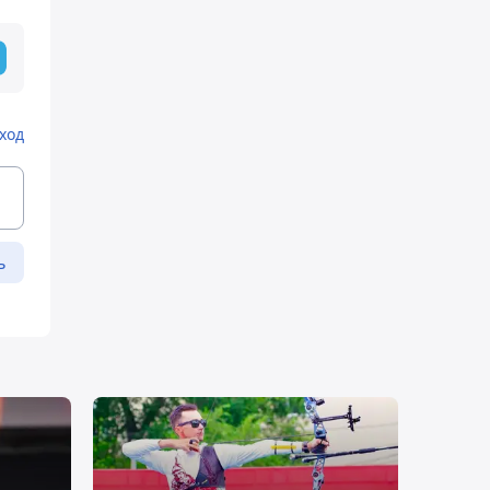
ход
ь