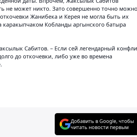
жденной даты. Впрочем, Жаксылык Сабитов
ать не может никто. Зато совершенно точно можн
 откочевки Жанибека и Керея не могла быть их
ва каракыпчаком Кобланды аргынского батыра
Жаксылык Сабитов. – Если сей легендарный конфл
долго до откочевки, либо уже во времена
.
Добавить в Google, чтобы
читать новости первым