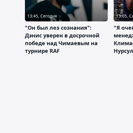
13:45, Сегодня
13:05, 
"Он был лез сознания":
"Я оче
Дэнис уверен в досрочной
менед
победе над Чимаевым на
Климас
турнире RAF
Нурсу