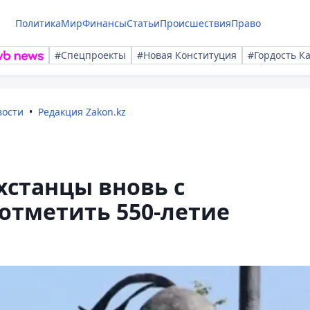
Политика
Мир
Финансы
Статьи
Происшествия
Право
#Спецпроекты
#Новая Конституция
#Гордость К
вости
Редакция Zakon.kz
хстанцы вновь с
отметить 550-летие