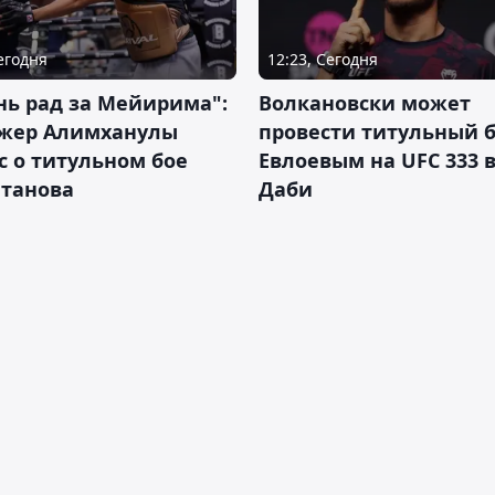
Сегодня
12:23, Сегодня
нь рад за Мейирима":
Волкановски может
жер Алимханулы
провести титульный б
 о титульном бое
Евлоевым на UFC 333 в
лтанова
Даби