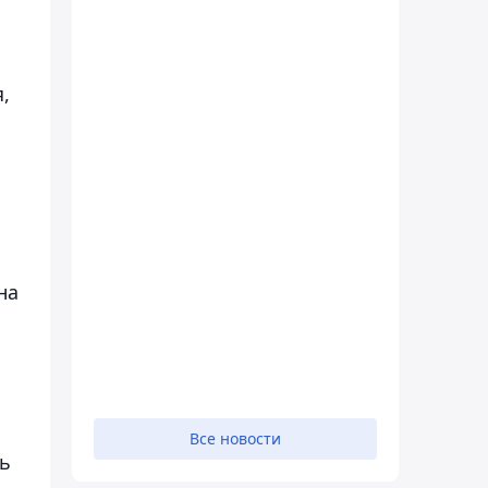
я
,
на
.
Все новости
ть