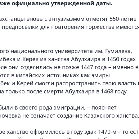
 позже официально утвержденной даты.
захстанцы вновь с энтузиазмом отметят 550-летие
е, предпосылки для повторения торжества имеютс
ого национального университета им. Гумилева,
ибека и Керея из ханства Абулхаира в 1450 годах
ле они отделились не позже 1447 года – именно в
тся в китайских источниках как эмиры
бек и Керей смогли распространить свою власть 
 только после смерти Абулхаира в 1468 году.
были в своего рода эмиграции, – поясняет
кочевка не означает создание Казахского ханства
ое ханство оформилось в году эдак 1470-м – то ес