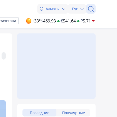
Алматы
Рус
+33°
$
469.93
€
541.64
₽
5.71
азахстана
Последние
Популярные