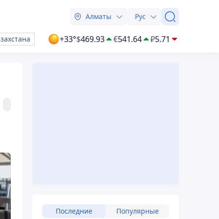
Алматы
Рус
+33°
$
469.93
€
541.64
₽
5.71
азахстана
Последние
Популярные