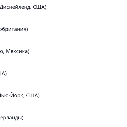
(Диснейленд, США)
обритания)
о, Мексика)
ША)
Нью-Йорк, США)
дерланды)