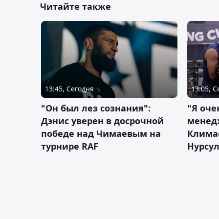
Читайте также
13:45, Сегодня
13:05, 
"Он был лез сознания":
"Я оче
Дэнис уверен в досрочной
менед
победе над Чимаевым на
Климас
турнире RAF
Нурсу