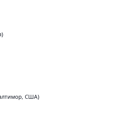
я)
Балтимор, США)