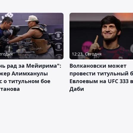
Сегодня
12:23, Сегодня
нь рад за Мейирима":
Волкановски может
жер Алимханулы
провести титульный б
 о титульном бое
Евлоевым на UFC 333 в
лтанова
Даби