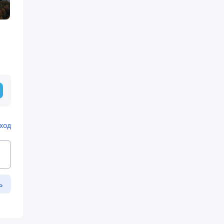
ход
ь