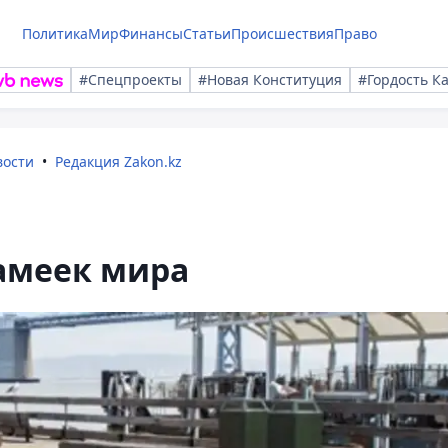
Политика
Мир
Финансы
Статьи
Происшествия
Право
#Спецпроекты
#Новая Конституция
#Гордость К
вости
Редакция Zakon.kz
амеек мира