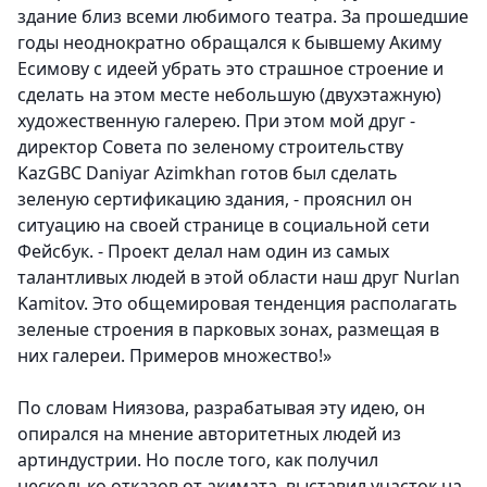
здание близ всеми любимого театра. За прошедшие
годы неоднократно обращался к бывшему Акиму
Есимову с идеей убрать это страшное строение и
сделать на этом месте небольшую (двухэтажную)
художественную галерею. При этом мой друг -
директор Совета по зеленому строительству
KazGBC Daniyar Azimkhan готов был сделать
зеленую сертификацию здания, - прояснил он
ситуацию на своей странице в социальной сети
Фейсбук. - Проект делал нам один из самых
талантливых людей в этой области наш друг Nurlan
Kamitov. Это общемировая тенденция располагать
зеленые строения в парковых зонах, размещая в
них галереи. Примеров множество!»
По словам Ниязова, разрабатывая эту идею, он
опирался на мнение авторитетных людей из
артиндустрии.
Но после того, как получил
несколько отказов от акимата, выставил участок на