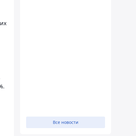
щих
е
%.
Все новости