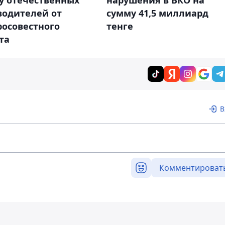
у отечественных
нарушения в ВКО на
водителей от
сумму 41,5 миллиард
росовестного
тенге
та
В
Комментироват