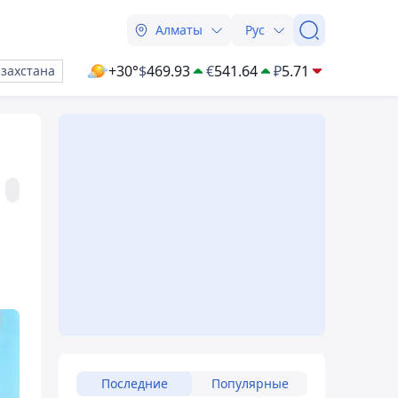
Алматы
Рус
+30°
$
469.93
€
541.64
₽
5.71
азахстана
Последние
Популярные