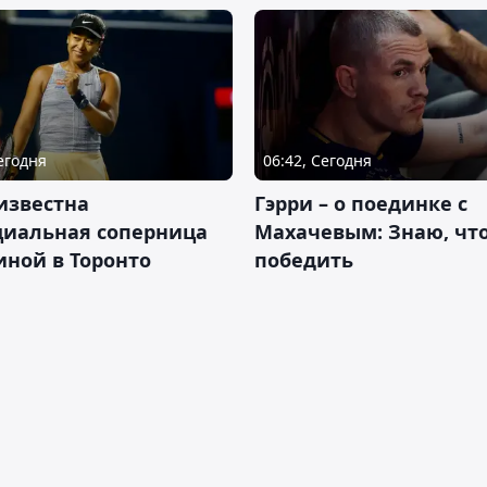
Сегодня
06:42, Сегодня
известна
Гэрри – о поединке с
циальная соперница
Махачевым: Знаю, что
ной в Торонто
победить