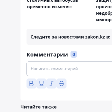
столичных автобусов
защит
временно изменят
произ
недоб
импор
Следите за новостями zakon.kz в:
Комментарии
0
Читайте также