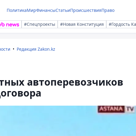
Политика
Мир
Финансы
Статьи
Происшествия
Право
#Спецпроекты
#Новая Конституция
#Гордость К
вости
Редакция Zakon.kz
стных автоперевозчиков
договора