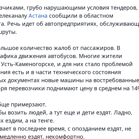
озчиками, грубо нарушающими условия тендеров,
телеканалу
Астана
сообщили в областном
а. Речь идет об автопредприятиях, обслуживаю
шруты.
ольшое количество жалоб от пассажиров. В
рафика движения автобусов. Многие жители
 Усть-Каменогорске, и для них стало проблемой
ния есть и в части технического состояния
ных документах новые машины на востребованны
бря перевозчики поднимают цену в среднем на 14
обще примерзают.
ы возить людей, а тут еще и дети ездят. Ладно,
 ездим, а на тенге.
вает в последнее время, с опозданием ездят, не
 медленно ездят, некомфортно.