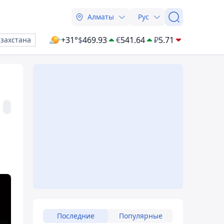
Алматы
Рус
+31°
$
469.93
€
541.64
₽
5.71
азахстана
Последние
Популярные