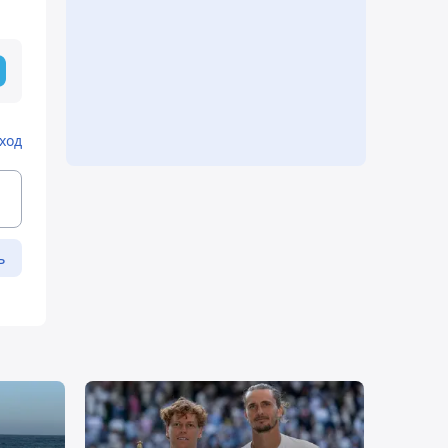
ход
ь