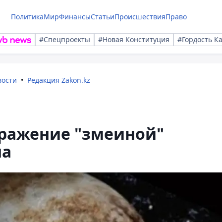
Политика
Мир
Финансы
Статьи
Происшествия
Право
#Спецпроекты
#Новая Конституция
#Гордость К
вости
Редакция Zakon.kz
ражение "змеиной"
на