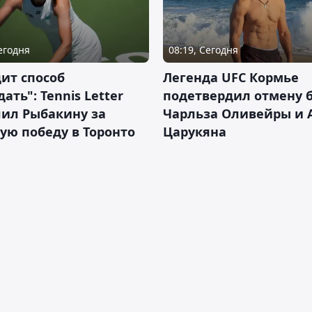
Сегодня
08:19, Сегодня
ит способ
Легенда UFC Кормье
ать": Tennis Letter
подетвердил отмену 
лил Рыбакину за
Чарльза Оливейры и 
ую победу в Торонто
Царукяна