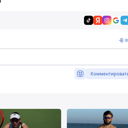
а
В
Комментироват