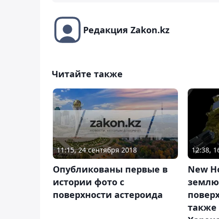
Редакция Zakon.kz
Читайте также
11:15, 24 сентября 2018
12:38, 
Опубликованы первые в
New Ho
истории фото с
землю
поверхности астероида
поверх
также 