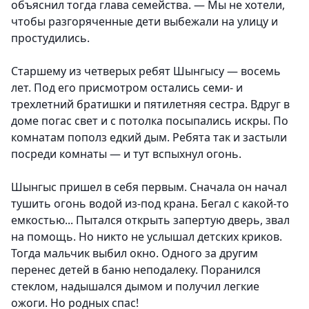
объяснил тогда глава семейства. — Мы не хотели,
чтобы разгоряченные дети выбежали на улицу и
простудились.
Старшему из четверых ребят Шынгысу — восемь
лет. Под его присмотром остались семи- и
трехлетний братишки и пятилетняя сестра. Вдруг в
доме погас свет и с потолка посыпались искры. По
комнатам пополз едкий дым. Ребята так и застыли
посреди комнаты — и тут вспыхнул огонь.
Шынгыс пришел в себя первым. Сначала он начал
тушить огонь водой из-под крана. Бегал с какой-то
емкостью... Пытался открыть запертую дверь, звал
на помощь. Но никто не услышал детских криков.
Тогда мальчик выбил окно. Одного за другим
перенес детей в баню неподалеку. Поранился
стеклом, надышался дымом и получил легкие
ожоги. Но родных спас!