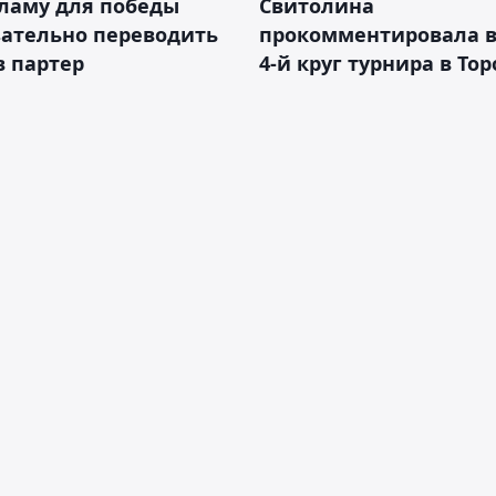
ламу для победы
Свитолина
зательно переводить
прокомментировала в
в партер
4-й круг турнира в То