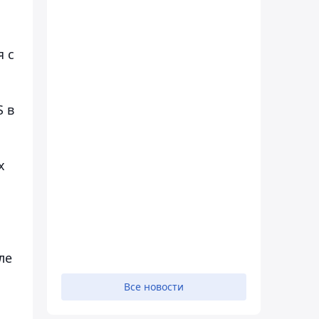
я с
S в
х
ле
Все новости