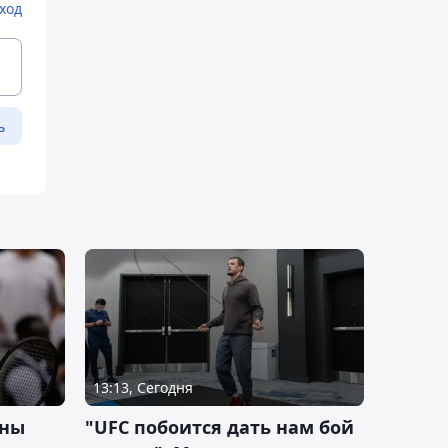
ход
ь
13:13, Сегодня
ины
"UFC побоится дать нам бой