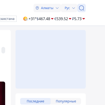
Алматы
Рус
+31°
$
467.48
€
539.52
₽
5.73
азахстана
Последние
Популярные