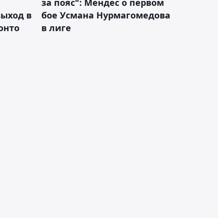
за пояс": Мендес о первом
ыход в
бое Усмана Нурмагомедова
ронто
в лиге