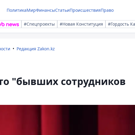
Политика
Мир
Финансы
Статьи
Происшествия
Право
#Спецпроекты
#Новая Конституция
#Гордость К
вости
Редакция Zakon.kz
что "бывших сотрудников