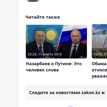
Читайте также
15:42, 
23:24, 11 марта 2018
Обама 
Назарбаев о Путине: Это
относи
человек слова
уваже
Следите за новостями zakon.kz в: