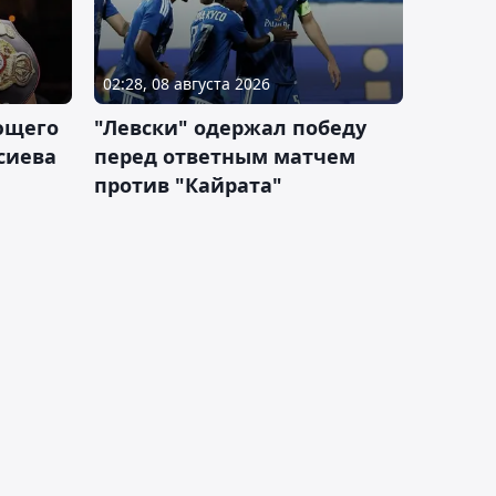
02:28, 08 августа 2026
ющего
"Левски" одержал победу
сиева
перед ответным матчем
против "Кайрата"