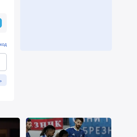
ход
ь