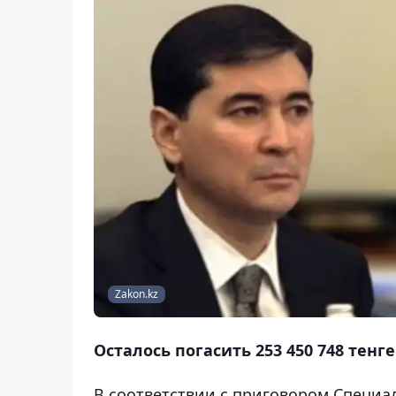
Zakon.kz
Осталось погасить 253 450 748 тенг
В соответствии с приговором Специа