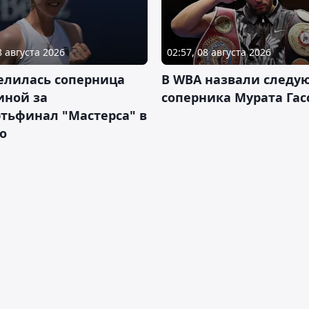
8 августа 2026
02:57, 08 августа 2026
елилась соперница
В WBA назвали следу
иной за
соперника Мурата Гас
тьфинал "Мастерса" в
о