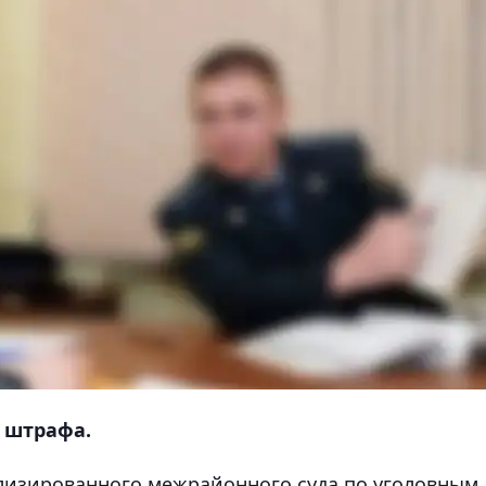
е штрафа.
лизированного межрайонного суда по уголовным