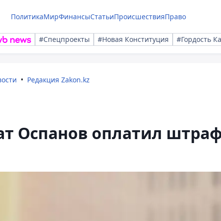
Политика
Мир
Финансы
Статьи
Происшествия
Право
#Спецпроекты
#Новая Конституция
#Гордость К
вости
Редакция Zakon.kz
ат Оспанов оплатил штра