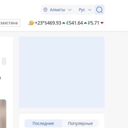
Алматы
Рус
+23°
$
469.93
€
541.64
₽
5.71
азахстана
ф
Последние
Популярные