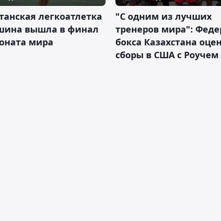
танская легкоатлетка
"С одним из лучших
шина вышла в финал
тренеров мира": Фед
оната мира
бокса Казахстана оце
сборы в США с Роучем