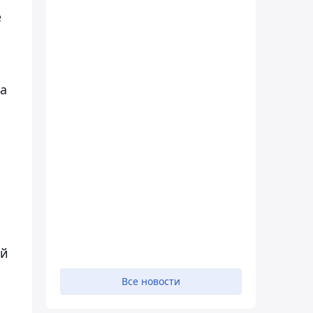
е
ба
ой
Все новости