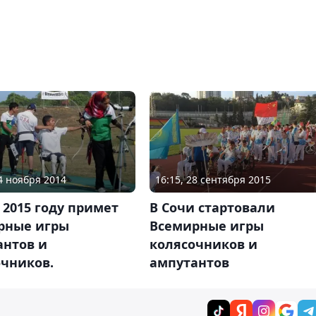
04 ноября 2014
16:15, 28 сентября 2015
 2015 году примет
В Сочи стартовали
рные игры
Всемирные игры
антов и
колясочников и
очников.
ампутантов