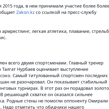
я 2015 года, в нем принимали участие более боле
ообщает
Zakon.kz
со ссылкой на пресс-службу
армрестлинг, легкая атлетика, плавание, стрель
ис.
лен всего двумя спортсменами. Главный тренер
о Талгат Нурбаев оценивает выступление
ысоко. Самый титулованный спортсмен последних
ышан не разочаровал. Он показывает стабильный
нговых турнирах. В этот раз он порадовал золот
 В решающей схватке он оказался сильнее
ака. Родные стены не помогли оппоненту Омирали
ь. Надо отметить что обидчики нашего