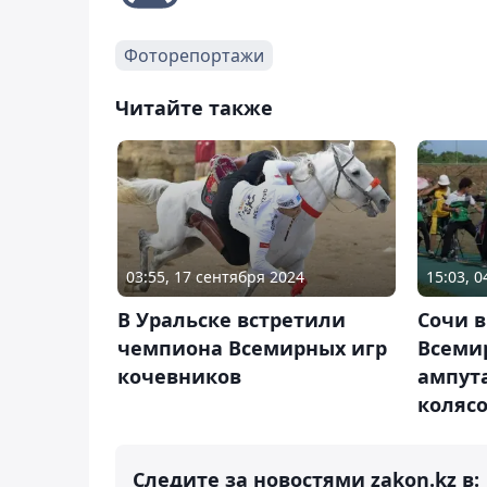
Фоторепортажи
Читайте также
03:55, 17 сентября 2024
15:03, 
В Уральске встретили
Сочи в
чемпиона Всемирных игр
Всеми
кочевников
ампут
коляс
Следите за новостями zakon.kz в: