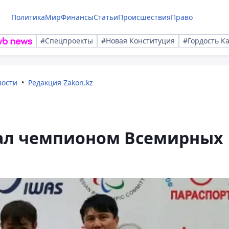
Политика
Мир
Финансы
Статьи
Происшествия
Право
#Спецпроекты
#Новая Конституция
#Гордость К
вости
Редакция Zakon.kz
ал чемпионом Всемирных