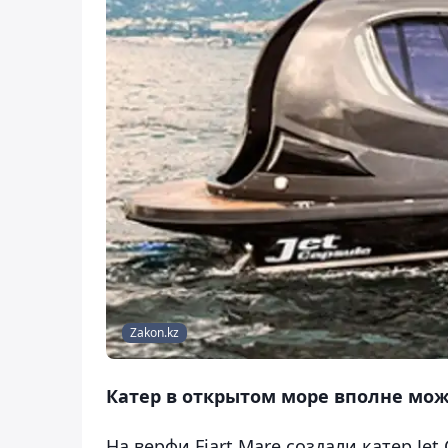
Zakon.kz
Катер в открытом море вполне мож
На верфи Fiart Mare создали катер Jet 