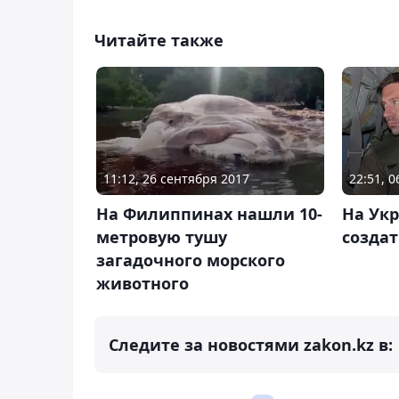
Читайте также
11:12, 26 сентября 2017
22:51, 
На Филиппинах нашли 10-
На Ук
метровую тушу
создат
загадочного морского
животного
Следите за новостями zakon.kz в: