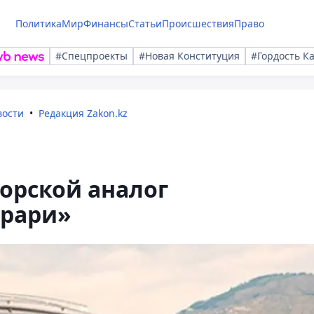
Политика
Мир
Финансы
Статьи
Происшествия
Право
#Спецпроекты
#Новая Конституция
#Гордость К
вости
Редакция Zakon.kz
орской аналог
ррари»