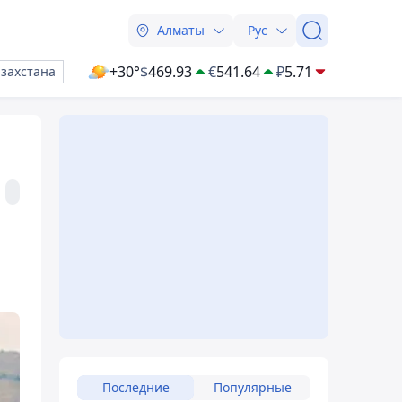
Алматы
Рус
+30°
$
469.93
€
541.64
₽
5.71
азахстана
Последние
Популярные