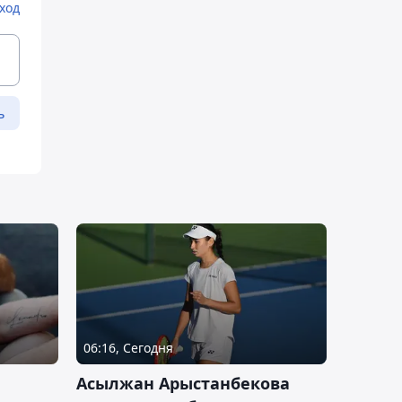
ход
ь
06:16, Сегодня
Асылжан Арыстанбекова