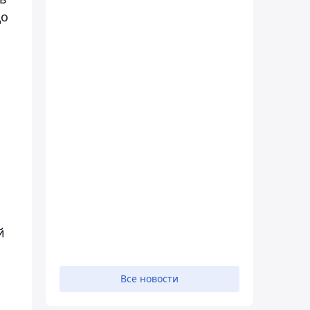
до
й
Все новости