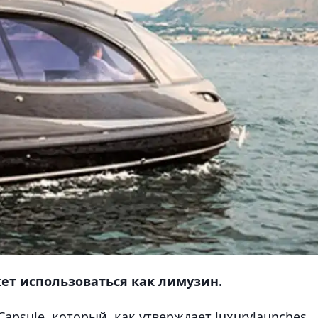
ет использоваться как лимузин.
Capsule, который, как утверждает luxurylaunches ,