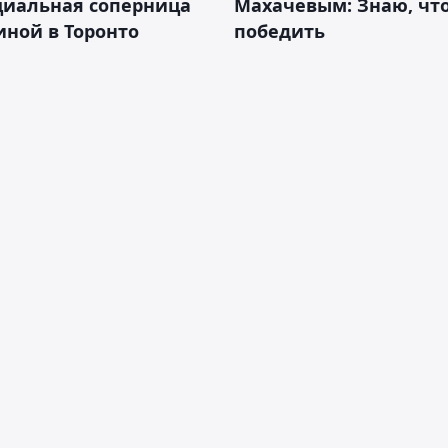
циальная соперница
Махачевым: Знаю, что
ной в Торонто
победить