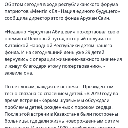
Об этом сегодня в ходе республиканского форума
патриотов «Мәнгілік Ел - Нация единого будущего»
сообщила директор этого фонда Аружан Саин.
«Недавно Нурсултан Абишевич пожертвовал свою
премию «Шелковый путь», который получил от
Китайской Народной Республики детям нашего
фонда. И на сегодняшний день уже 29 детей
вернулись с операции жизненно-важного значения
и живут благодаря этому пожертвованию», -
заявила она.
По ее словам, каждая ее встреча с Президентом
тесно связана со спасением детей. «В 2010 году во
время встречи «Көркем шуағы» мы обсуждали
проблемы детей, рожденных с пороком сердца.
После этой встречи в Казахстане были построены
больницы, где дали жизнь новорожденным с этим
диагнозом. И у нас уже 1000 детей живут, потому