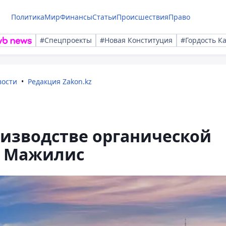
Политика
Мир
Финансы
Статьи
Происшествия
Право
#Спецпроекты
#Новая Конституция
#Гордость К
вости
Редакция Zakon.kz
оизводстве органической
л Мажилис