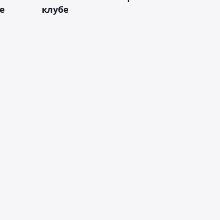
е
клубе