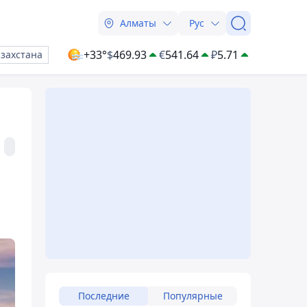
Алматы
Рус
+33°
$
469.93
€
541.64
₽
5.71
азахстана
Последние
Популярные