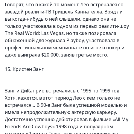
Говорят, что в какой-то момент Лео встречался со
звездой реалити-ТВ Тришель Каннателла. Вряд ли
вы когда-нибудь о ней слышали, однако она не
только участвовала в одном из первых реалити-шоу
The Real World: Las Vegas, но также позировала
обнаженной для журнала Playboy, участвовала в
профессиональном чемпионате по игре в покер и
даже выиграла $20,000, заняв третье место.
15. Кристен Занг
Занг и ДиКаприо встречались с 1995 по 1999 год.
Хотя, кажется, в этот период Лео с кем только не
встречался… В 90-е Занг была успешной моделью и
имела непродолжительную актерскую карьеру.
Достаточно успешно дебютировав в фильме «All My
Friends Are Cowboys» 1998 года и популярном
ситкоме «Дарма и Грег», дальше она появлялась