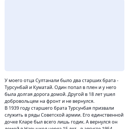
У моего отца Султанали было два старших брата -
Турсунбай и Куматай. Один попал в плен и у него
была долгая дорога домой. Другой в 18 лет ушел
добровольцем на фронт и не вернулся.
В 1939 году старшего брата Турсунбая призвали
служить в ряды Советской армии. Его единственной
дочке Кларе был всего лишь годик. А вернулся он
домой в Нарынкол через 15 лет - в августе 1954