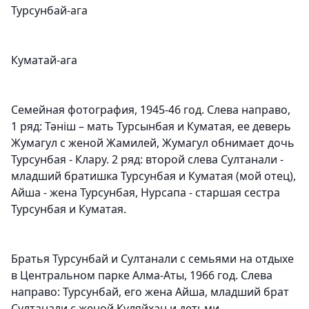
Турсунбай-ага
Куматай-ага
Семейная фотография, 1945-46 год.
Слева направо,
1 ряд: Тәніш – мать Турсынбая и Куматая, ее деверь
Жумагул с женой Жамилей, Жумагул обнимает дочь
Турсунбая - Клару. 2 ряд: второй слева Султанали -
младший братишка Турсунбая и Куматая (мой отец),
Айша - жена Турсунбая, Нурсапа - старшая сестра
Турсунбая и Куматая.
Братья Турсунбай и Султанали с семьями на отдыхе
в Центральном парке Алма-Аты, 1966 год
. Слева
направо: Турсунбай, его жена Айша, младший брат
Султанали с женой Куляйхан и детьми.