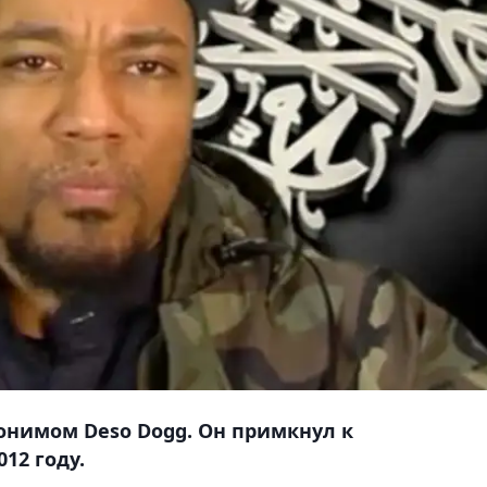
донимом Deso Dogg. Он примкнул к
12 году.