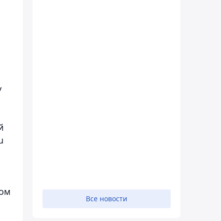
у
й
u
том
Все новости