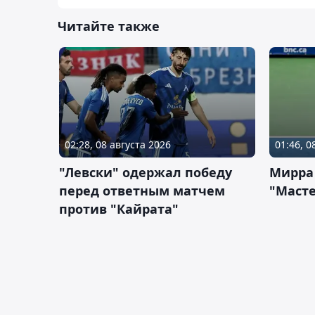
Читайте также
02:28, 08 августа 2026
01:46, 0
"Левски" одержал победу
Мирра
перед ответным матчем
"Масте
против "Кайрата"