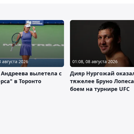
8 августа 2026
01:08, 08 августа 2026
 Андреева вылетела с
Дияр Нургожай оказа
рса" в Торонто
тяжелее Бруно Лопеса
боем на турнире UFC