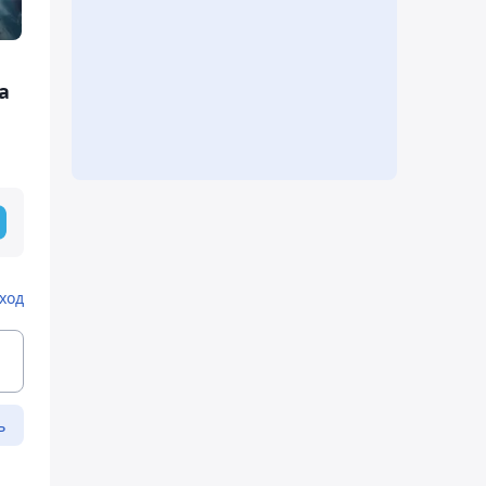
а
ход
ь