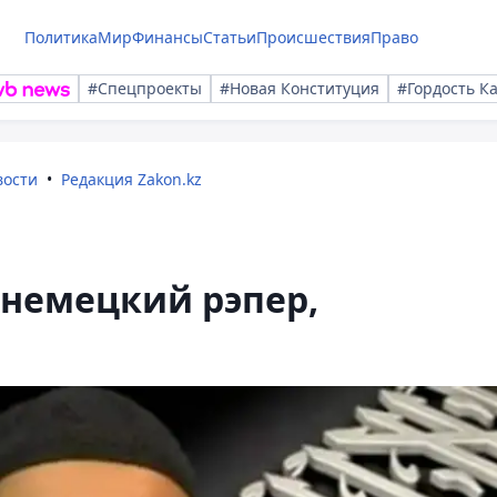
Политика
Мир
Финансы
Статьи
Происшествия
Право
#Спецпроекты
#Новая Конституция
#Гордость К
вости
Редакция Zakon.kz
 немецкий рэпер,