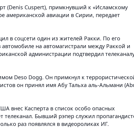
т (Denis Cuspert), примкнувший к «Исламскому
аре американской авиации в Сирии
, передает
л в соцсети один из жителей Ракки. По его
в автомобиле на автомагистрали между Раккой и
ериканской администрации подтвердил телеканал
нимом Deso Dogg. Он примкнул к террористическо
мистов он принял имя Абу Тальха аль-Альмани (Ab
США внес Касперта в список особо опасных
т телеканал. Бывший рэпер служил пропагандис
олько раз появлялся в видеороликах ИГ.