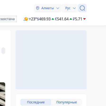
Алматы
Рус
+23°
$
469.93
€
541.64
₽
5.71
азахстана
Последние
Популярные