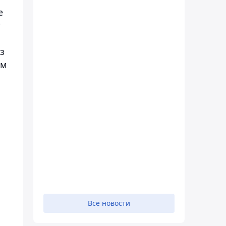
е
т
з
ом
Все новости