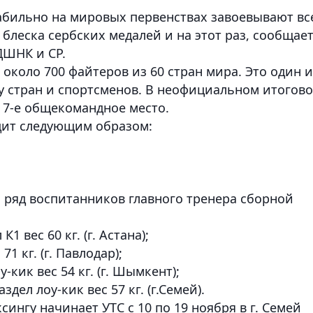
абильно на мировых первенствах завоевывают вс
блеска сербских медалей и на этот раз, сообщае
ДШНК и СР.
около 700 файтеров из 60 стран мира. Это один и
у стран и спортсменов. В неофициальном итогов
 7-е общекомандное место.
дит следующим образом:
 ряд воспитанников главного тренера сборной
 вес 60 кг. (г. Астана);
1 кг. (г. Павлодар);
-кик вес 54 кг. (г. Шымкент);
ел лоу-кик вес 57 кг. (г.Семей).
сингу начинает УТС с 10 по 19 ноября в г. Семей