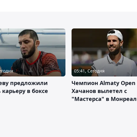
Сегодня
05:41, Сегодня
еву предложили
Чемпион Almaty Open 
 карьеру в боксе
Хачанов вылетел с
"Мастерса" в Монреал