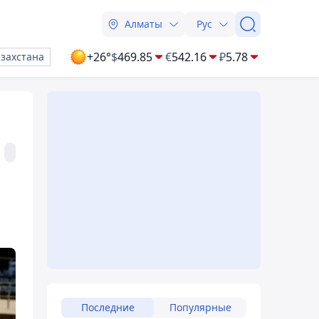
Алматы
Рус
+26°
$
469.85
€
542.16
₽
5.78
азахстана
Последние
Популярные