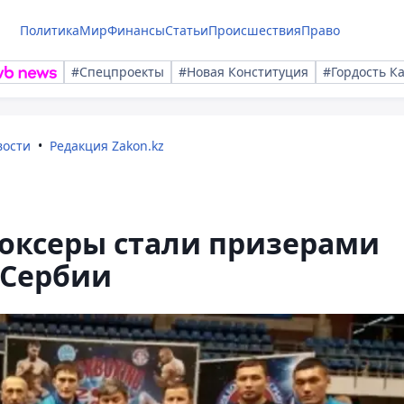
Политика
Мир
Финансы
Статьи
Происшествия
Право
#Спецпроекты
#Новая Конституция
#Гордость К
вости
Редакция Zakon.kz
боксеры стали призерами
 Сербии