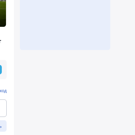
т
ход
ь