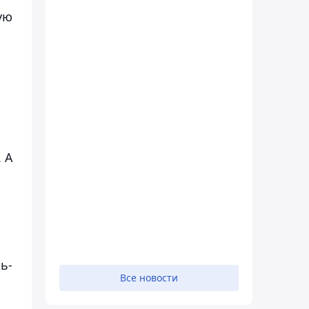
ую
.
 А
ь-
Все новости