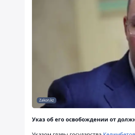
Zakon.kz
Указ об его освобождении от долж
Указом главы государства
Келимбетов