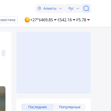
Алматы
Рус
+27°
$
469.85
€
542.16
₽
5.78
азахстана
Последние
Популярные