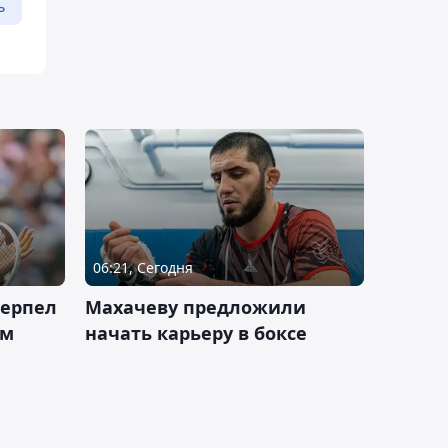
ь
06:21, Сегодня
терпел
Махачеву предложили
ом
начать карьеру в боксе