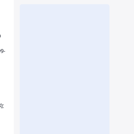
а
9-
);