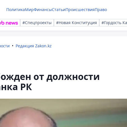
Политика
Мир
Финансы
Статьи
Происшествия
Право
#Спецпроекты
#Новая Конституция
#Гордость К
вости
Редакция Zakon.kz
божден от должности
нка РК