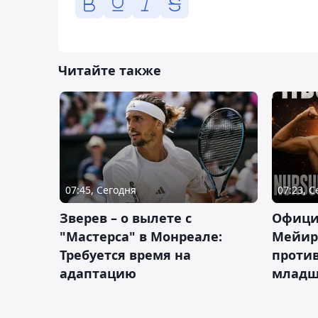
Читайте также
07:45, Сегодня
07:23, 
Зверев – о вылете с
Офици
"Мастерса" в Монреале:
Мейир
Требуется время на
против
адаптацию
младш