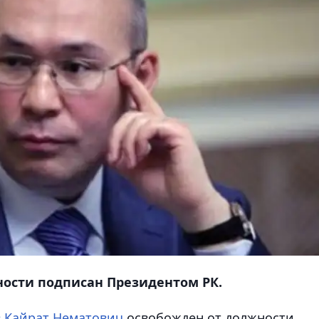
ности подписан Президентом РК.
 Кайрат Нематович
освобожден от должности