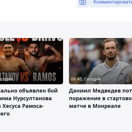
Комментироват
Сегодня
06:45, Сегодня
ально объявлен бой
Даниил Медведев по
има Нурсултанова
поражение в стартов
 Хесуса Рамоса-
матче в Монреале
его