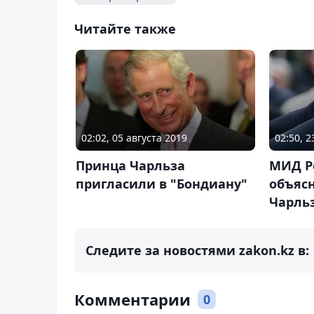
Читайте также
02:02, 05 августа 2019
02:50, 2
Принца Чарльза
МИД Р
пригласили в "Бондиану"
объяс
Чарль
Следите за новостями zakon.kz в:
Комментарии
0