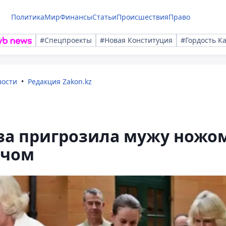
Политика
Мир
Финансы
Статьи
Происшествия
Право
#Спецпроекты
#Новая Конституция
#Гордость К
вости
Редакция Zakon.kz
за пригрозила мужу ножо
ечом