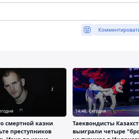
Комментироват
Сегодня
14:48, Сегодня
о смертной казни
Таеквондисты Казахс
ьте преступников
выиграли четыре "бр