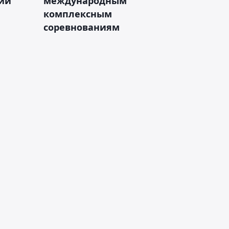
зии
международным
комплексным
соревнованиям