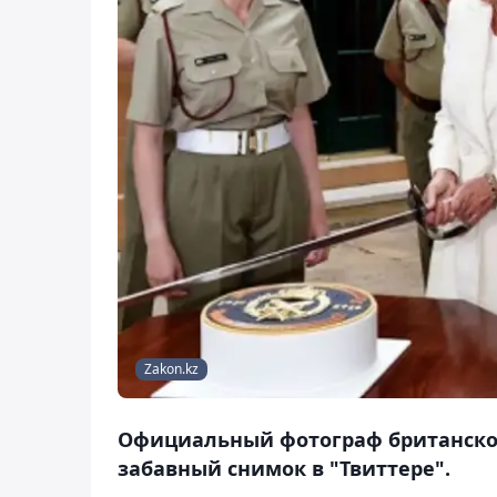
Zakon.kz
Официальный фотограф британског
забавный снимок в "Твиттере".