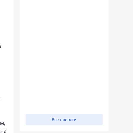
з
й
Все новости
м,
она