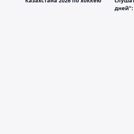
Казахстана 2026 по хоккею
слушат
дней":