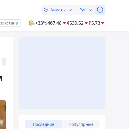
Алматы
Рус
+33°
$
467.48
€
539.52
₽
5.73
азахстана
м
Последние
Популярные