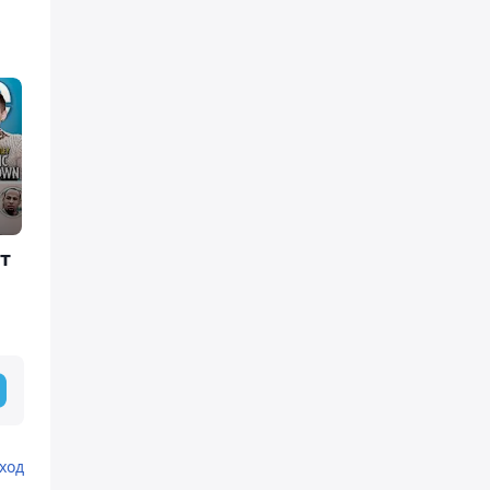
т
ход