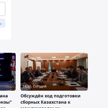
ь
14:30, Сегодня
тана
Обсуждён ход подготовки
онзы"
сборных Казахстана к