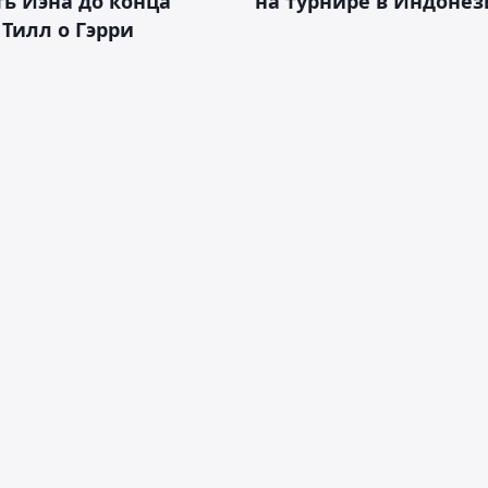
ь Иэна до конца
на турнире в Индоне
 Тилл о Гэрри