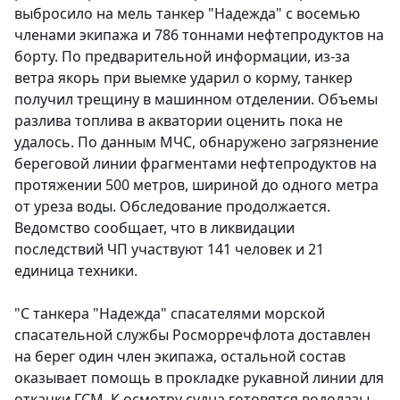
выбросило на мель танкер "Надежда" с восемью
членами экипажа и 786 тоннами нефтепродуктов на
борту. По предварительной информации, из-за
ветра якорь при выемке ударил о корму, танкер
получил трещину в машинном отделении. Объемы
разлива топлива в акватории оценить пока не
удалось. По данным МЧС, обнаружено загрязнение
береговой линии фрагментами нефтепродуктов на
протяжении 500 метров, шириной до одного метра
от уреза воды. Обследование продолжается.
Ведомство сообщает, что в ликвидации
последствий ЧП участвуют 141 человек и 21
единица техники.
"С танкера "Надежда" спасателями морской
спасательной службы Росморречфлота доставлен
на берег один член экипажа, остальной состав
оказывает помощь в прокладке рукавной линии для
откачки ГСМ. К осмотру судна готовятся водолазы