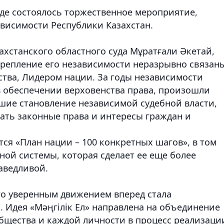
уде состоялось торжественное мероприятие,
висимости Республики Казахстан.
ахстанского областного суда Мұратғали Әкетай,
крепление его независимости неразрывно связаны
ства, Лидером нации. За годы независимости
в обеспечении верховенства права, произошли
шие становление независимой судебной власти,
ть законные права и интересы граждан и
ся «План нации – 100 конкретных шагов», в том
ной системы, которая сделает ее еще более
аведливой.
го уверенным движением вперед стала
. Идея «Мәңгілік Ел» направлена на объединение
общества и каждой личности в процесс реализаци