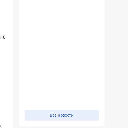
 с
Все новости
и