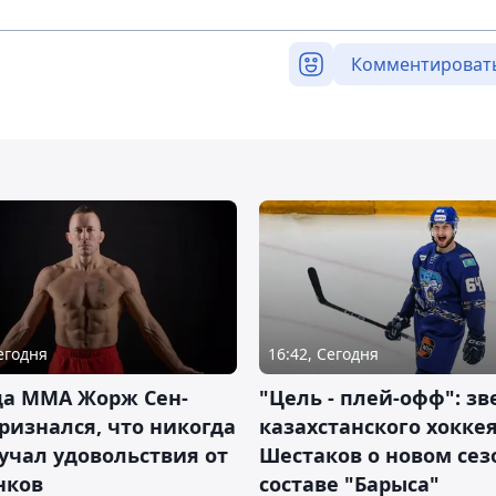
Комментироват
Сегодня
16:42, Сегодня
да ММА Жорж Сен-
"Цель - плей-офф": зв
ризнался, что никогда
казахстанского хокке
учал удовольствия от
Шестаков о новом сез
нков
составе "Барыса"