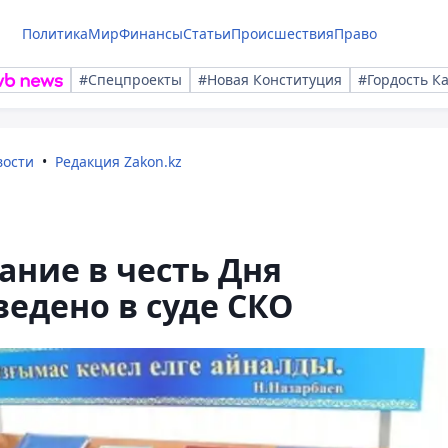
Политика
Мир
Финансы
Статьи
Происшествия
Право
#Спецпроекты
#Новая Конституция
#Гордость К
вости
Редакция Zakon.kz
ание в честь Дня
едено в суде СКО