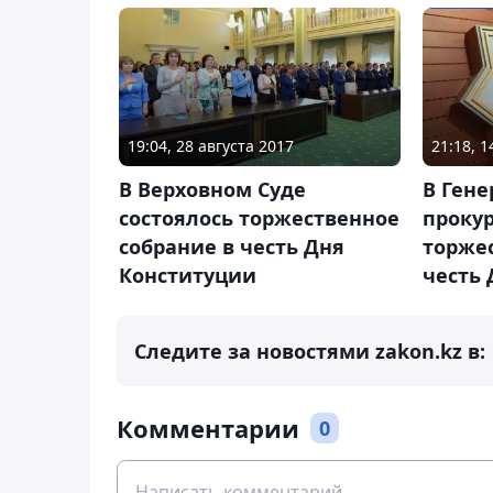
19:04, 28 августа 2017
21:18, 
В Верховном Суде
В Ген
состоялось торжественное
прокур
собрание в честь Дня
торжес
Конституции
честь
Следите за новостями zakon.kz в:
Комментарии
0