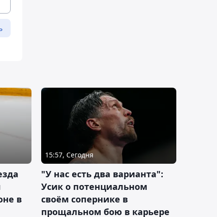
ь
15:57, Сегодня
езда
"У нас есть два варианта":
я
Усик о потенциальном
оне в
своём сопернике в
прощальном бою в карьере