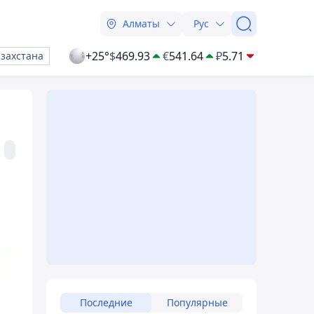
Алматы
Рус
+25°
$
469.93
€
541.64
₽
5.71
азахстана
Последние
Популярные