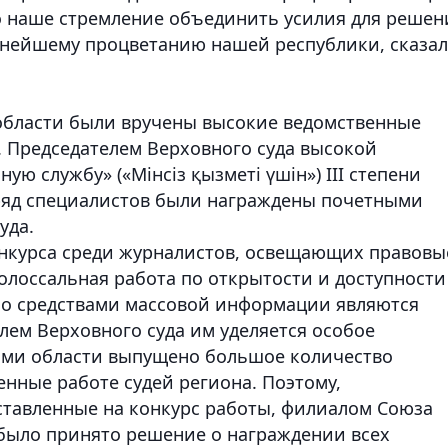
то наше стремление объединить усилия для решен
льнейшему процветанию нашей республики, сказал
области были вручены высокие ведомственные
. Председателем Верховного суда высокой
ю службу» («Мінсіз қызметі үшін») III степени
 ряд специалистов были награждены почетными
уда.
онкурса среди журналистов, освещающих правовы
олоссальная работа по открытости и доступности
 со средствами массовой информации являются
лем Верховного суда им уделяется особое
тами области выпущено большое количество
нные работе судей региона. Поэтому,
ставленные на конкурс работы, филиалом Союза
 было принято решение о награждении всех