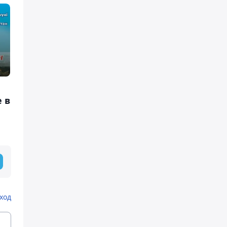
 в
ход