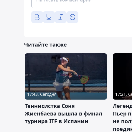
Читайте также
17:43, Сегодня
17:21, 
Теннисистка Соня
Леген
Жиенбаева вышла в финал
Пьер п
турнира ITF в Испании
не пол
поеди