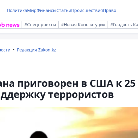
Политика
Мир
Финансы
Статьи
Происшествия
Право
#Спецпроекты
#Новая Конституция
#Гордость К
вости
Редакция Zakon.kz
на приговорен в США к 25
оддержку террористов