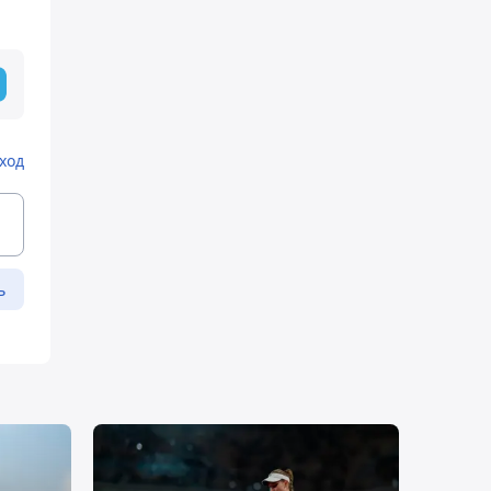
ход
ь