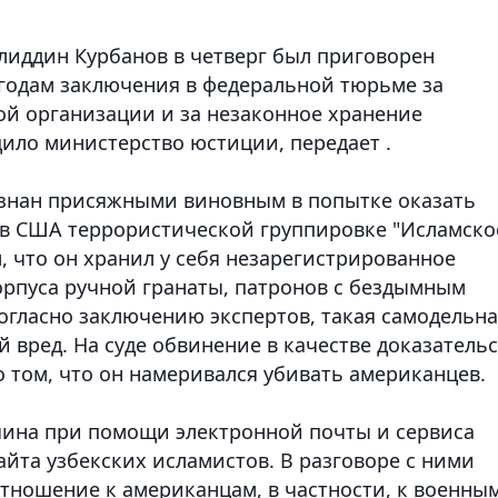
лиддин Курбанов в четверг был приговорен
 годам заключения в федеральной тюрьме за
й организации и за незаконное хранение
щило министерство юстиции
, передает .
ризнан присяжными виновным в попытке оказать
 США террористической группировке "Исламско
м, что он хранил у себя незарегистрированное
орпуса ручной гранаты, патронов с бездымным
гласно заключению экспертов, такая самодельна
вред. На суде обвинение в качестве доказательс
 том, что он намеривался убивать американцев.
чина при помощи электронной почты и сервиса
йта узбекских исламистов. В разговоре с ними
тношение к американцам, в частности, к военным