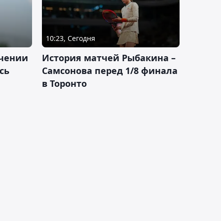
10:23, Сегодня
ачении
История матчей Рыбакина –
сь
Самсонова перед 1/8 финала
в Торонто