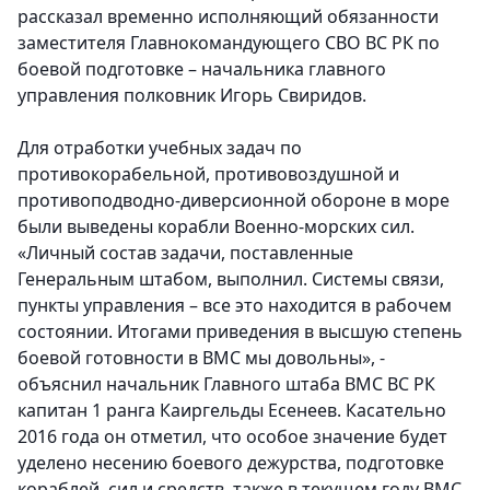
рассказал временно исполняющий обязанности
заместителя Главнокомандующего СВО ВС РК по
боевой подготовке – начальника главного
управления полковник Игорь Свиридов.
Для отработки учебных задач по
противокорабельной, противовоздушной и
противоподводно-диверсионной обороне в море
были выведены корабли Военно-морских сил.
«Личный состав задачи, поставленные
Генеральным штабом, выполнил. Системы связи,
пункты управления – все это находится в рабочем
состоянии. Итогами приведения в высшую степень
боевой готовности в ВМС мы довольны», -
объяснил начальник Главного штаба ВМС ВС РК
капитан 1 ранга Каиргельды Есенеев. Касательно
2016 года он отметил, что особое значение будет
уделено несению боевого дежурства, подготовке
кораблей, сил и средств, также в текущем году ВМС