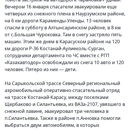
Вечером 16 января спасатели эвакуировали еще
четверых из снежного плена в Наурзумском районе,
на 6 км дороги Караменды-Уленды. 13 человек
спасли в субботу в Алтынсаринском районе, в 8 км
от с.Большая Чуроковка. Там в снегу застряло пять
машин. Этим же днем в Карасуском районе на 120
км дороги Р-36 Костанай-Аулиеколь-Сурган,
сотрудники департамента по ЧС вместе с РГП
«Казахавтодор» освобождали из снега 10 авто и 120
человек. Пятеро из них — дети.
На Сарыкольской трассе Северный региональный
аэромобильный оперативно-спасательный отряд
на трассе Костанай-Карасу, между поселками
Щербаково и Силантьевка, из ВАЗа-2107, увязшего в
снежной лавине, эвакуировал три человека в
п.Силантьевка. Также в районе п.Анновка помогли
выбраться двум автомобилям, в которых