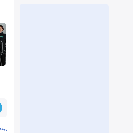
-
ход