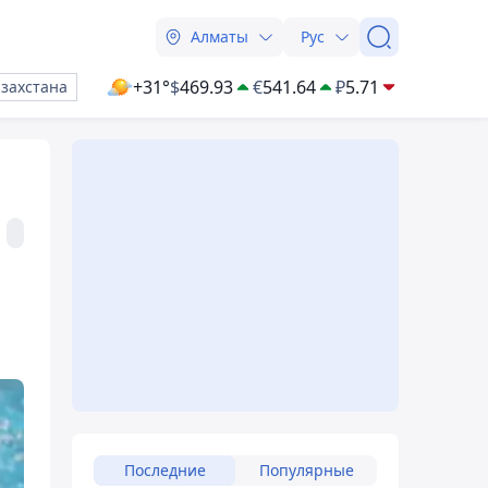
Алматы
Рус
+31°
$
469.93
€
541.64
₽
5.71
азахстана
Последние
Популярные