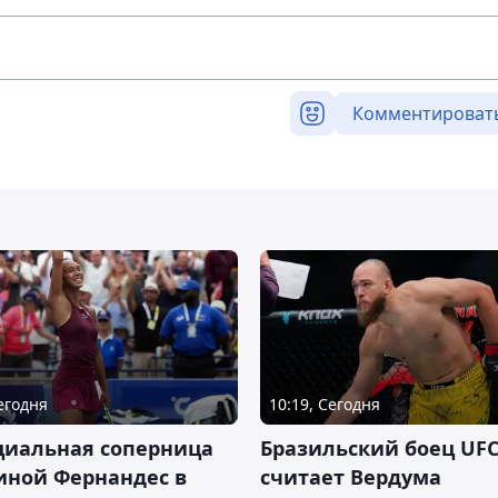
Комментироват
Сегодня
10:19, Сегодня
циальная соперница
Бразильский боец UFC
иной Фернандес в
считает Вердума