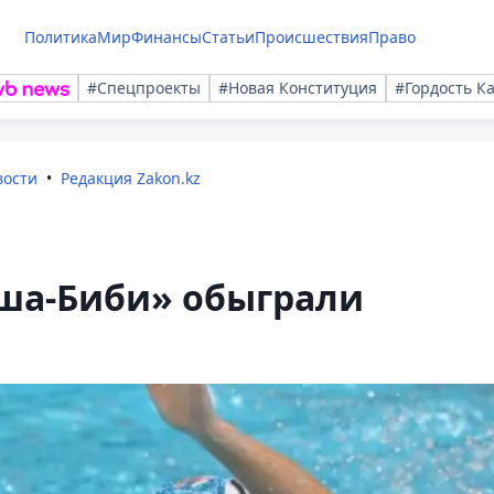
Политика
Мир
Финансы
Статьи
Происшествия
Право
#Спецпроекты
#Новая Конституция
#Гордость К
вости
Редакция Zakon.kz
ша-Биби» обыграли