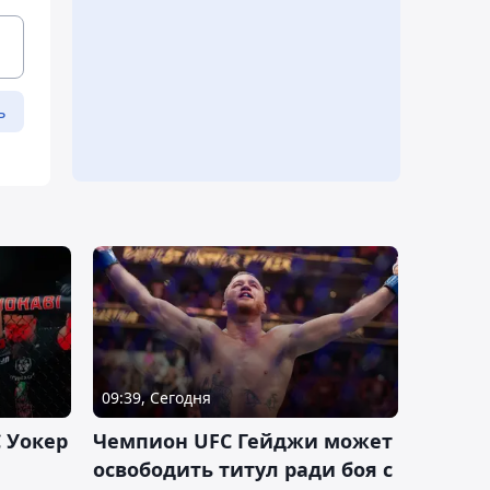
ь
09:39, Сегодня
 Уокер
Чемпион UFC Гейджи может
освободить титул ради боя с