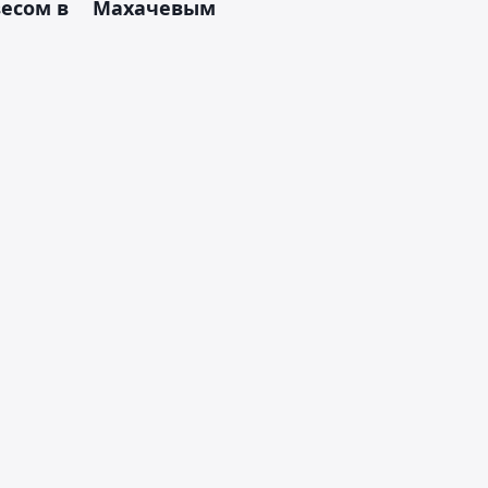
есом в
Махачевым