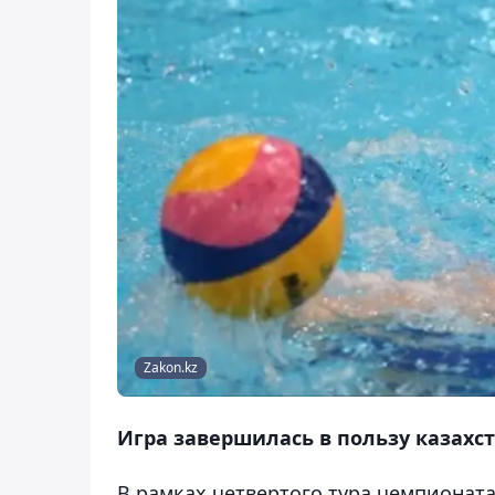
Zakon.kz
Игра завершилась в пользу казахст
В рамках четвертого тура чемпионата