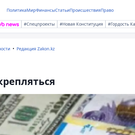
Политика
Мир
Финансы
Статьи
Происшествия
Право
#Спецпроекты
#Новая Конституция
#Гордость К
вости
Редакция Zakon.kz
крепляться