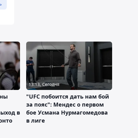
ь
13:13, Сегодня
ины
"UFC побоится дать нам бой
за пояс": Мендес о первом
ыход в
бое Усмана Нурмагомедова
ронто
в лиге