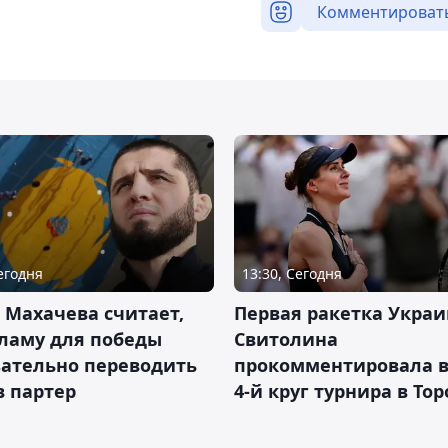
Комментироват
Сегодня
13:30, Сегодня
 Махачева считает,
Первая ракетка Укра
ламу для победы
Свитолина
зательно переводить
прокомментировала в
в партер
4-й круг турнира в То