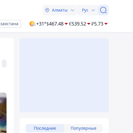
Алматы
Рус
+31°
$
467.48
€
539.52
₽
5.73
азахстана
Последние
Популярные