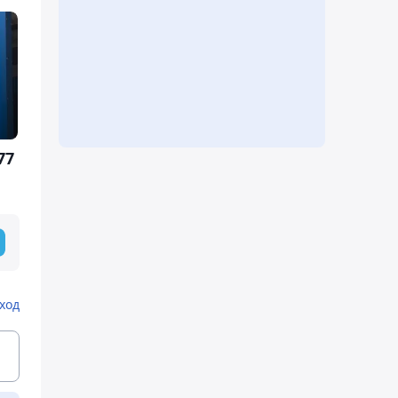
77
ход