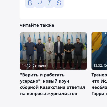
Читайте также
14:10, Сегодня
13:52, 
"Верить и работать
Тренер
усердно": новый коуч
что Ис
сборной Казахстана ответил
необя
на вопросы журналистов
Гэрри 