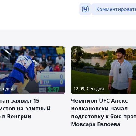
Комментироват
Сегодня
12:09, Сегодня
тан заявил 15
Чемпион UFC Алекс
истов на элитный
Волкановски начал
 в Венгрии
подготовку к бою про
Мовсара Евлоева