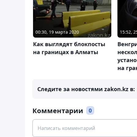
00:30, 19 марта 2020
15:52, 
Как выглядят блокпосты
Венгри
на границах в Алматы
неско
устан
на гра
Следите за новостями zakon.kz в:
Комментарии
0