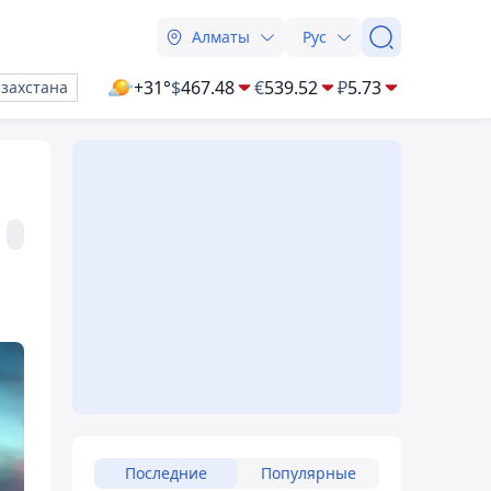
Алматы
Рус
+31°
$
467.48
€
539.52
₽
5.73
азахстана
Последние
Популярные