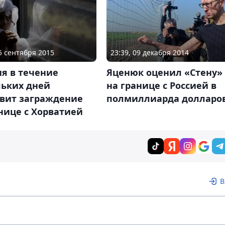
25 сентября 2015
23:39, 09 декабря 2014
я в течение
Яценюк оценил «Стену»
льких дней
на границе с Россией в
овит заграждение
полмиллиарда долларо
нице с Хорватией
В