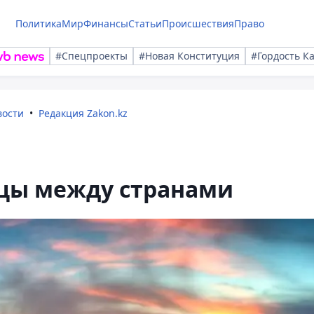
Политика
Мир
Финансы
Статьи
Происшествия
Право
#Спецпроекты
#Новая Конституция
#Гордость К
вости
Редакция Zakon.kz
ицы между странами