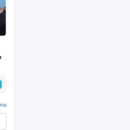
в
ход