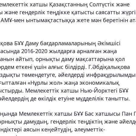
емлекеттік хатшы Қазақстанның Солтүстік және
 және гендерлік теңдікке қатысты саясатты жүргі
 АМҰ-мен ынтымақтастыққа жете мән беретінін ат
қова БҰҰ Даму бағдарламаларының Әкімшісі
расында 2016-2020 жылдарға арналған жаңа
лғанын айтып, орнықты даму мақсаттарына қол
рдем еткені үшін алғыс білдірді. Г.Әбдіқалықова
ыздықты төмендетуге, әйелдерді инфрақұрылымды
ағытталған «Нұрлы жол» жаңа экономикалық
ыстырды. Мемлекеттік хатшы Нью-Йорктегі БҰҰ
елдердің де өкілдік етуіне мүдделілік танытты.
ңында Мемлекеттік хатшы БҰҰ Бас хатшысы Пан 
орнықты дамудың, гендерлік теңдіктің және әйелд
діктері аясын кеңейтудің, әлеуметтік-