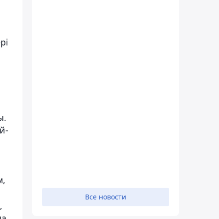
рі
ы.
й-
м,
Все новости
,
да