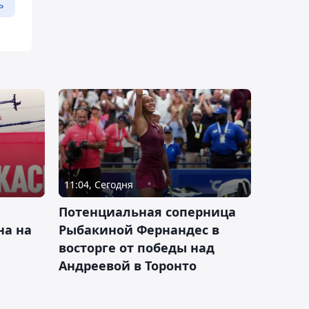
ь
11:04, Сегодня
Потенциальная соперница
на на
Рыбакиной Фернандес в
восторге от победы над
Андреевой в Торонто