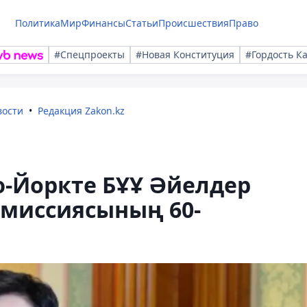
Политика
Мир
Финансы
Статьи
Происшествия
Право
#Спецпроекты
#Новая Конституция
#Гордость К
вости
Редакция Zakon.kz
ю-Йоркте БҰҰ Әйелдер
омиссиясының 60-