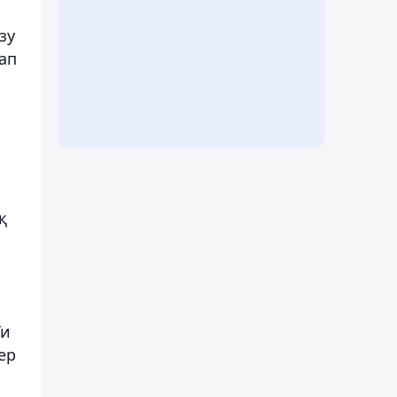
зу
ап
қ
Ги
ер