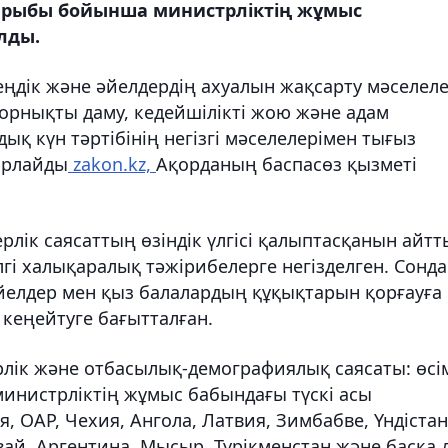
қырыбы бойынша министрліктің жұмыс
лды.
еңдік және әйелдердің ахуалын жақсарту мәселеле
у, орнықты даму, кедейшілікті жою және адам
қ күн тәртібінің негізгі мәселелерімен тығыз
барлайды
zakon.kz,
Ақорданың баспасөз қызметі
лік саясаттың өзіндік үлгісі қалыптасқанын айтт
лгі халықаралық тәжірибелерге негізделген. Сонда
 әйелдер мен қыз балалардың құқықтарын қорғауға
кеңейтуге бағытталған.
лік және отбасылық-демографиялық саясаты: өсі
нистрліктің жұмыс бабындағы түскі асы
 ОАР, Чехия, Ангола, Латвия, Зимбабве, Үндістан
ай, Аргентина, Мысыр, Түрікменстан және басқа 