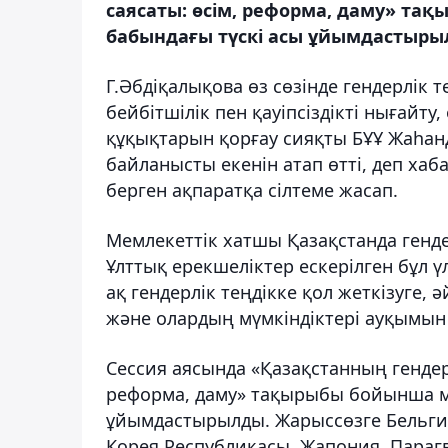
саясаты: өсім, реформа, даму» та
бабындағы түскі асы ұйымдастыры
Г.Әбдіқалықова өз сөзінде
гендерлік т
бейбітшілік пен қауіпсіздікті нығайт
құқықтарын қорғау сияқты БҰҰ Жаһанды
байланысты екенін атап өтті
, деп ха
берген ақпаратқа сілтеме жасап.
Мемлекеттік хатшы Қазақстанда гендер
Ұлттық ерекшеліктер ескерілген бұл ү
ақ гендерлік теңдікке қол жеткізуге,
және олардың мүмкіндіктері ауқымын 
Сессия аясында «Қазақстанның гендер
реформа, даму» тақырыбы бойынша ми
ұйымдастырылды. Жарыссөзге Бельгия,
Корея Республикасы, Жапония, Парагв