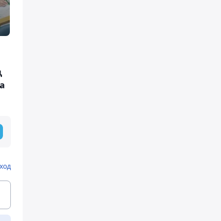
ң
а
ход