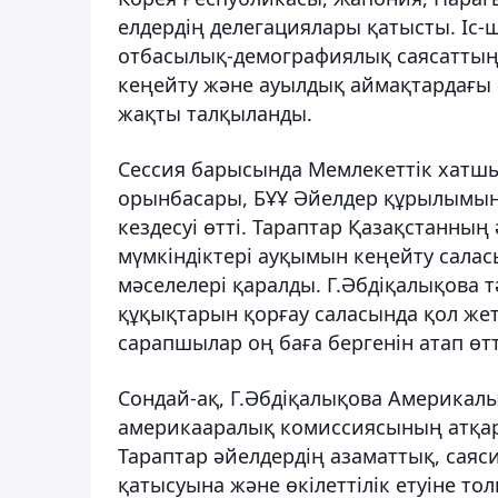
елдердің делегациялары қатысты. Іс-
отбасылық-демографиялық саясаттың,
кеңейту және ауылдық аймақтардағы 
жақты талқыланды.
Сессия барысында Мемлекеттік хатшы
орынбасары, БҰҰ Әйелдер құрылымы
кездесуі өтті. Тараптар Қазақстанны
мүмкіндіктері ауқымын кеңейту сала
мәселелері қаралды. Г.Әбдіқалықова т
құқықтарын қорғау саласында қол жет
сарапшылар оң баға бергенін атап өтт
Сондай-ақ, Г.Әбдіқалықова Америкал
америкааралық комиссиясының атқар
Тараптар әйелдердің азаматтық, саяс
қатысуына және өкілеттілік етуіне тол