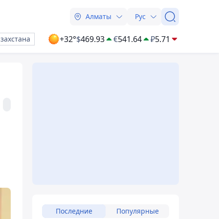
Алматы
Рус
+32°
$
469.93
€
541.64
₽
5.71
азахстана
Последние
Популярные