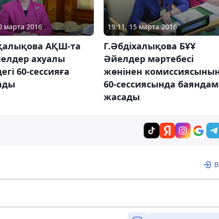
10 марта 2016
19:11, 15 марта 2016
іқалықова АҚШ-та
Г.Әбдіхалықова БҰҰ
йелдер ахуалы
Әйелдер мәртебесі
егі 60-сессияға
жөнінен комиссиясыны
ады
60-сессиясында баяндам
жасады
В