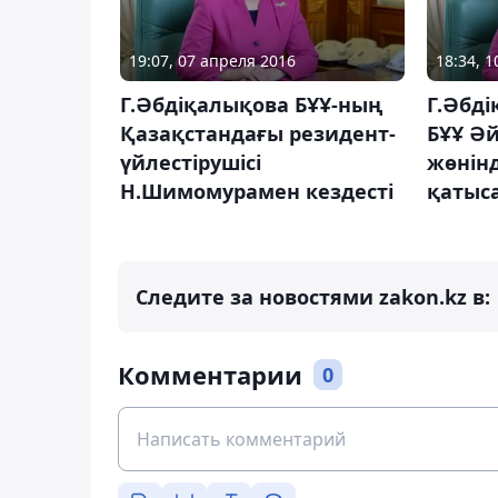
19:07, 07 апреля 2016
18:34, 
Г.Әбдіқалықова БҰҰ-ның
Г.Әбд
Қазақстандағы резидент-
БҰҰ Ә
үйлестірушісі
жөнінд
Н.Шимомурамен кездесті
қатыс
Следите за новостями zakon.kz в:
Комментарии
0