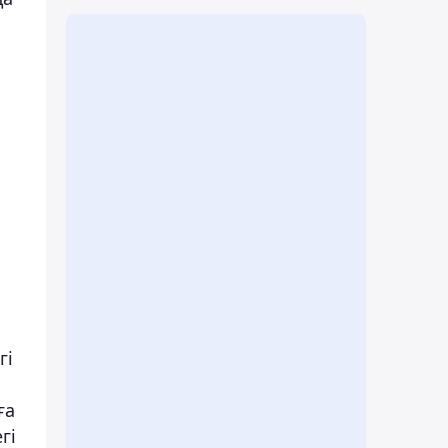
н
гі
ға
гі