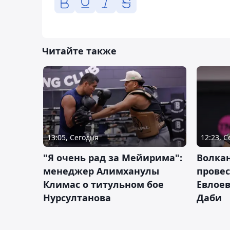
Читайте также
13:05, Сегодня
12:23, 
"Я очень рад за Мейирима":
Волка
менеджер Алимханулы
провес
Климас о титульном бое
Евлоев
Нурсултанова
Даби