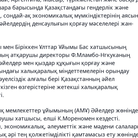
шара барысында Қазақстандағы гендерлік және
 сондай-ақ экономикалық мүмкіндіктерінің аясы
әйелдердің денсаулығын қорғау мәселелері жан-
 мен Біріккен Ұлттар Ұйымы Бас хатшысының
ның атқарушы директоры Ф.Мламбо-Нгкуканың
ң әйелдер мен қыздар құқығын қорғау және
сындағы халықаралық міндеттемелерін орындау
әуелсіздік алғалы бері Қазақстанның әйел
кізген өзгерістеріне жетекші халықаралық
і.
ық мемлекеттер ұйымының (АМҰ) Әйелдер жөнінде
ушы хатшысы, елші К.Мореномен кездесті.
и, экономикалық, әлеуметтік және мәдени салалар
ық әрі тең қолжетімділікті қамтамасыз ету жөнінде