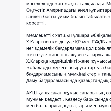
мәселелерді жан-жақты талқылады. М
Оңтүстік Америкадағы әйел құқықтары
ісіндегі басты ұйым болып табылатын
көрсетті.
Мемлекеттік хатшы Гүлшара Әбдіқалы
Х.Кларкпен кездесуде ҚР мен БҰҰДБ а
негіздемелік бағдарламаға қол қойы
жеткізуге және оны жүзеге асыруға жә
Х.Кларкқа кедейшілікті және жұмысс
жобаларды жүзеге асыруға тартуға б
бағдарламасының мүмкіндіктерін тан
Даму бағдарламасында қазақстандық әй
АҚШ-қа жасаған жұмыс сапарының со
Мунмен кездесті. Кездесу барысында 
мен балалардың құқықтары мен мүмкін