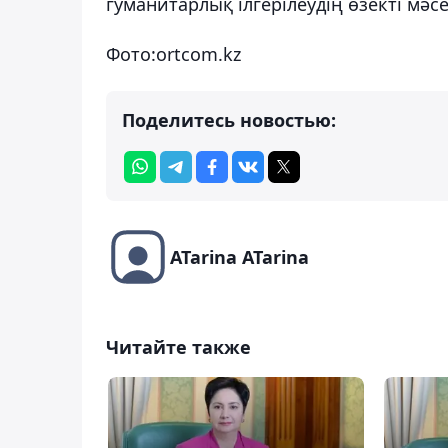
гуманитарлық ілгерілеудің өзекті мәс
Фото:
ortcom.kz
Поделитесь новостью:
ATarina ATarina
Читайте также