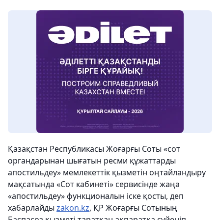
Қазақстан Республикасы Жоғарғы Соты «сот
органдарынан шығатын ресми құжаттарды
апостильдеу» мемлекеттік қызметін оңтайландыру
мақсатында «Сот кабинеті» сервисінде жаңа
«апостильдеу» функционалын іске қосты, деп
хабарлайды
zakon.kz
,
ҚР Жоғарғы Сотының
Баспасөз қызметі таратқан ақпаратқа сүйеніп.