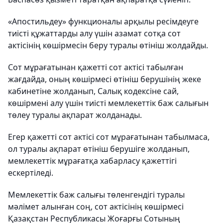
«Апостильдеу» функционалы арқылы ресімдеуге
тиісті құжаттарды алу үшін азамат сотқа сот
актісінің көшірмесін беру туралы өтініш жолдайды.
Сот мұрағатынан қажетті сот актісі табылған
жағдайда, оның көшірмесі өтініш берушінің жеке
кабинетіне жолданып, Салық кодексіне сай,
көшірмені алу үшін тиісті мемлекеттік баж салығын
төлеу туралы ақпарат жолданады.
Егер қажетті сот актісі сот мұрағатынан табылмаса,
ол туралы ақпарат өтініш берушіге жолданып,
мемлекеттік мұрағатқа хабарласу қажеттігі
ескертіледі.
Мемлекеттік баж салығы төленгендігі туралы
мәлімет алынған соң, сот актісінің көшірмесі
Қазақстан Республикасы Жоғарғы Сотының