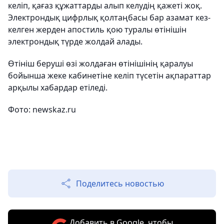
келіп, қағаз құжаттарды алып келудің қажеті жоқ.
Электрондық цифрлық қолтаңбасы бар азамат кез-
келген жерден апостиль қою туралы өтінішін
электрондық түрде жолдай алады.
Өтініш беруші өзі жолдаған өтінішінің қаралуы
бойынша жеке кабинетіне келіп түсетін ақпараттар
арқылы хабардар етіледі.
Фото:
newskaz.ru
Поделитесь новостью
Добавить в Google, чтобы