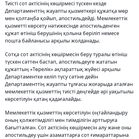
Тиісті сот актісінің көшірмесі түскен кезде
Департаменттің жауапты қызметкері құжатқа мөр
мен қолтаңба қойып, апостильдейді. Мемлекеттік
қызметті көрсету нәтижесінде апостильденген
құжат өтініш берушінің қолына беріліп немесе
пошта байланысы арқылы жолданады.
Сотқа сот актісінің көшірмесін беру туралы өтініш
түскен сәттен бастап, апостильдеуге жататын
құжаттың «Төрелік» ақпараттық жүйесі арқылы
Департаментке келіп түсу сәтіне дейін
Департаменттің жауапты тұлғасы жоғарыда аталған
мемлекеттік қызметтің тиісті деңгейде әрі уақытылы
көрсетілуін қатаң қадағалайды.
Мемлекеттік қызметтің көрсетілуін оңтайландыру
оның қолжетімділігі мен тиімділігін арттыруға
бағытталған. Сот актісінің көшірмесін алу және оны
апостильдеу үшін азаматтарға сот ғимараттарына