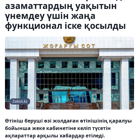
азаматтардың уақытын
үнемдеу үшін жаңа
функционал іске қосылды
Zakon.kz
Өтініш беруші өзі жолдаған өтінішінің қаралуы
бойынша жеке кабинетіне келіп түсетін
ақпараттар арқылы хабардар етіледі.