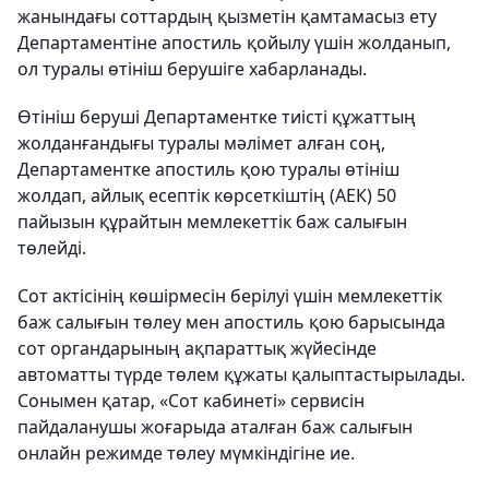
жанындағы соттардың қызметін қамтамасыз ету
Департаментіне апостиль қойылу үшін жолданып,
ол туралы өтініш берушіге хабарланады.
Өтініш беруші Департаментке тиісті құжаттың
жолданғандығы туралы мәлімет алған соң,
Департаментке апостиль қою туралы өтініш
жолдап, айлық есептік көрсеткіштің (АЕК) 50
пайызын құрайтын мемлекеттік баж салығын
төлейді.
Сот актісінің көшірмесін берілуі үшін мемлекеттік
баж салығын төлеу мен апостиль қою барысында
сот органдарының ақпараттық жүйесінде
автоматты түрде төлем құжаты қалыптастырылады.
Сонымен қатар, «Сот кабинеті» сервисін
пайдаланушы жоғарыда аталған баж салығын
онлайн режимде төлеу мүмкіндігіне ие.