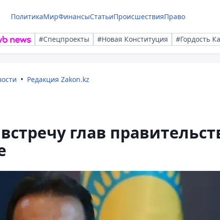
Политика
Мир
Финансы
Статьи
Происшествия
Право
#Спецпроекты
#Новая Конституция
#Гордость К
вости
Редакция Zakon.kz
 встречу глав правительст
е