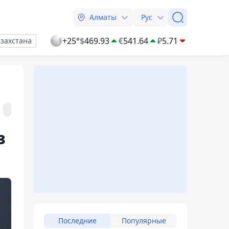
Алматы
Рус
+25°
$
469.93
€
541.64
₽
5.71
азахстана
в
Последние
Популярные