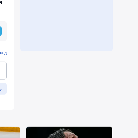
я
ход
ь