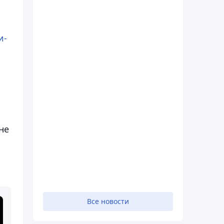
и-
не
Все новости