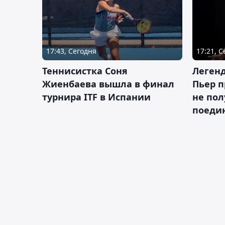
17:43, Сегодня
17:21, 
Теннисистка Соня
Леген
Жиенбаева вышла в финал
Пьер п
турнира ITF в Испании
не пол
поеди