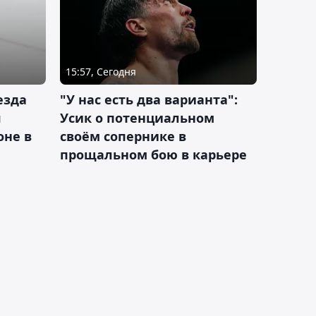
15:57, Сегодня
езда
"У нас есть два варианта":
я
Усик о потенциальном
оне в
своём сопернике в
прощальном бою в карьере