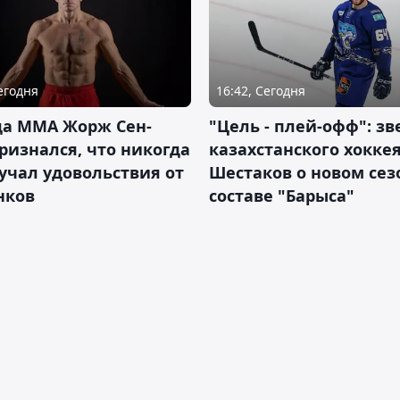
Сегодня
16:42, Сегодня
да ММА Жорж Сен-
"Цель - плей-офф": зв
ризнался, что никогда
казахстанского хокке
учал удовольствия от
Шестаков о новом сез
нков
составе "Барыса"