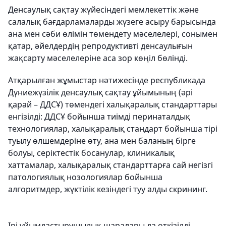
Денсаулық сақтау жүйесіндегі мемлекеттік және
салалық бағдарламаларды жүзеге асыру барысында
ана мен сәби өлімін төмендету мәселелері, сонымен
қатар, әйелдердің репродуктивті денсаулығын
жақсарту мәселелеріне аса зор көңіл бөлінді.
Атқарылған жұмыстар нәтижесінде республикада
Дүниежүзілік денсаулық сақтау ұйымының (әрі
қарай – ДДСҰ) төмендегі халықаралық стандарттары
енгізілді: ДДСҰ бойынша тиімді перинаталдық
технологиялар, халықаралық стандарт бойынша тірі
туылу өлшемдеріне өту, ана мен баланың бірге
болуы, серіктестік босанулар, клиникалық
хаттамалар, халықаралық стандарттарға сай негізгі
патологиялық нозологиялар бойынша
алгоритмдер, жүктілік кезіндегі туу алды скрининг.
Ірі ұйымдастырушылық шаралары да өткізілді.