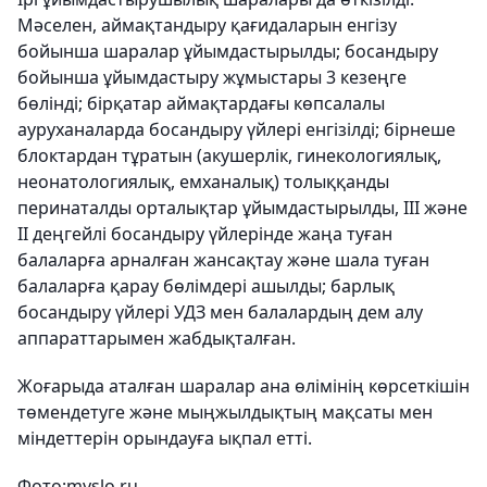
Мәселен, аймақтандыру қағидаларын енгізу
бойынша шаралар ұйымдастырылды; босандыру
бойынша ұйымдастыру жұмыстары 3 кезеңге
бөлінді; бірқатар аймақтардағы көпсалалы
ауруханаларда босандыру үйлері енгізілді; бірнеше
блоктардан тұратын (акушерлік, гинекологиялық,
неонатологиялық, емханалық) толыққанды
перинаталды орталықтар ұйымдастырылды, III және
II деңгейлі босандыру үйлерінде жаңа туған
балаларға арналған жансақтау және шала туған
балаларға қарау бөлімдері ашылды; барлық
босандыру үйлері УДЗ мен балалардың дем алу
аппараттарымен жабдықталған.
Жоғарыда аталған шаралар ана өлімінің көрсеткішін
төмендетуге және мыңжылдықтың мақсаты мен
міндеттерін орындауға ықпал етті.
Фото:
myslo.ru