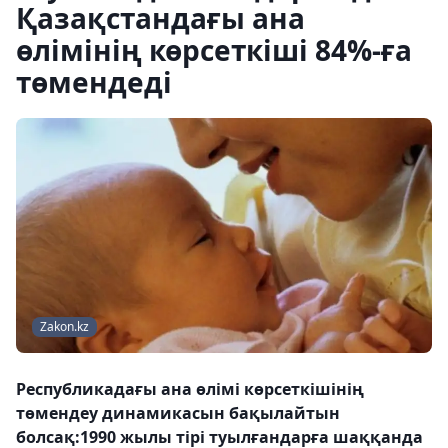
Қазақстандағы ана
өлімінің көрсеткіші 84%-ға
төмендеді
Zakon.kz
Республикадағы ана өлімі көрсеткішінің
төмендеу динамикасын бақылайтын
болсақ:1990 жылы тірі туылғандарға шаққанда