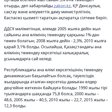
отырды
, деп хабарлайды
zakon.kz
, ҚР Денсаулық
сақтау және әлеуметтік даму министрлігінің
баспасөз қызметі таратқан ақпаратқа сілтеме беріп.
ДДСҰ мәліметінше, әлемде 2005 жылға дейін жыл
сайынғы ана өлімінің төмендеу қарқыны 1%-дан
төмен болатын, 2008 жылға дейін - 2,3%, 2010 жылға
қарай 3,1% болды. Осылайша, Қазақстандағы ана
өлімінің төмендеу көрсеткіші халықаралық
ұсынымдарға сай келеді.
Республикадағы ана өлімі көрсеткішінің төмендеу
динамикасын бақылайтын болсақ, тәуелсіздік
жылдарында аталған көрсеткіш дамыған елдер
деңгейіне жеткенін байқауға болады: 1990 жылы тірі
туылғандарға шаққанда 75,8 болса, 2000 жылы –
48,6, 2005 жылы – 40,5, 2010 жылы – 22,7, 2015 жылы –
12,3 болды.