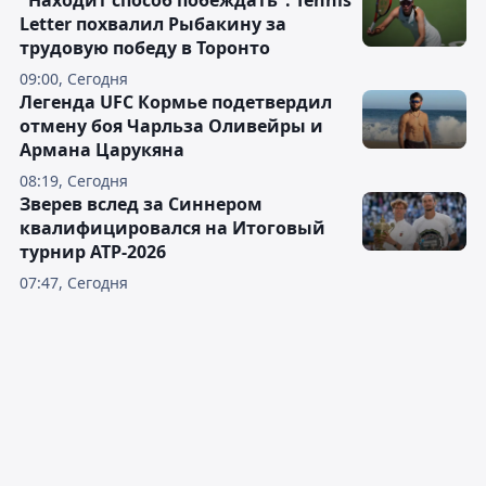
"Находит способ побеждать": Tennis
Letter похвалил Рыбакину за
трудовую победу в Торонто
09:00, Сегодня
Легенда UFC Кормье подетвердил
отмену боя Чарльза Оливейры и
Армана Царукяна
08:19, Сегодня
Зверев вслед за Синнером
квалифицировался на Итоговый
турнир ATP-2026
07:47, Сегодня