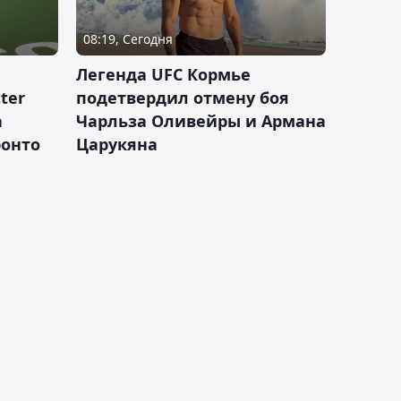
08:19, Сегодня
Легенда UFC Кормье
ter
подетвердил отмену боя
а
Чарльза Оливейры и Армана
ронто
Царукяна