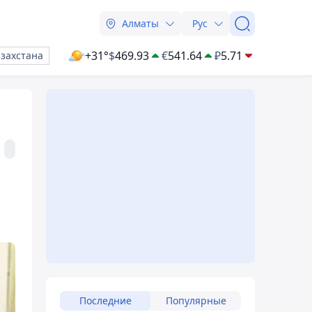
Алматы
Рус
+31°
$
469.93
€
541.64
₽
5.71
азахстана
а
Последние
Популярные