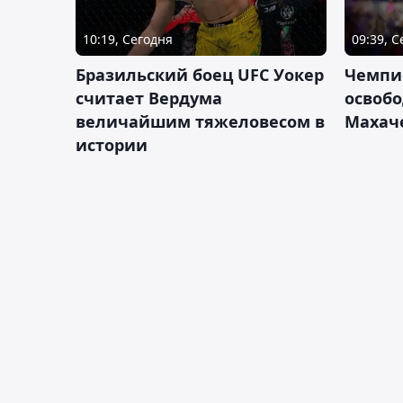
10:19, Сегодня
09:39, 
Бразильский боец UFC Уокер
Чемпи
считает Вердума
освобо
величайшим тяжеловесом в
Махач
истории