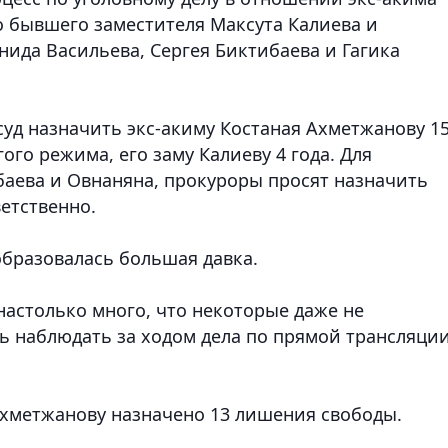
о бывшего заместителя Максута Калиева и
ида Васильева, Сергея Биктибаева и Гагика
уд назначить экс-акиму Костаная Ахметжанову 1
ого режима, его заму Калиеву 4 года. Для
аева и Овнаняна, прокуроры просят назначить
ветственно.
 образовалась большая давка.
астолько много, что некоторые даже не
ь наблюдать за ходом дела по прямой трансляции
Ахметжанову назначено 13 лишения свободы.