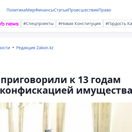
Политика
Мир
Финансы
Статьи
Происшествия
Право
#Спецпроекты
#Новая Конституция
#Гордость К
вости
Редакция Zakon.kz
 приговорили к 13 годам
 конфискацией имуществ