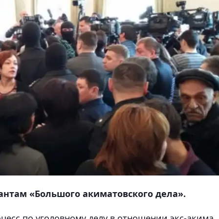
антам «Большого акиматовского дела».
цесс по уголовному делу в отношении экс-акима