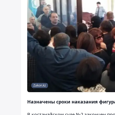
Zakon.kz
Назначены сроки наказания фигур
В костанайском суде №2 закончен про