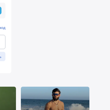
ход
ь