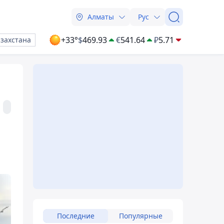
Алматы
Рус
+33°
$
469.93
€
541.64
₽
5.71
азахстана
Последние
Популярные