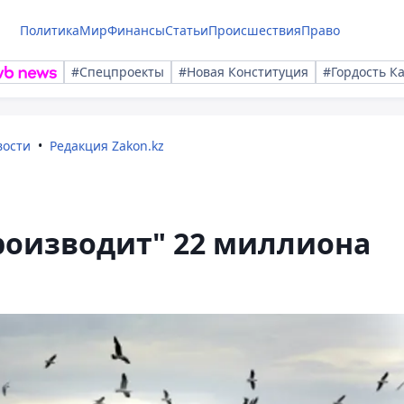
Политика
Мир
Финансы
Статьи
Происшествия
Право
#Спецпроекты
#Новая Конституция
#Гордость К
вости
Редакция Zakon.kz
роизводит" 22 миллиона