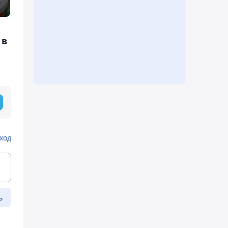
 в
ход
ь