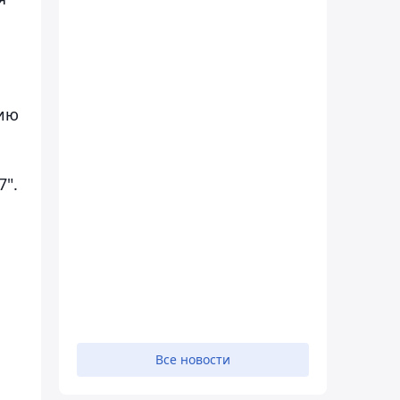
нию
7".
Все новости