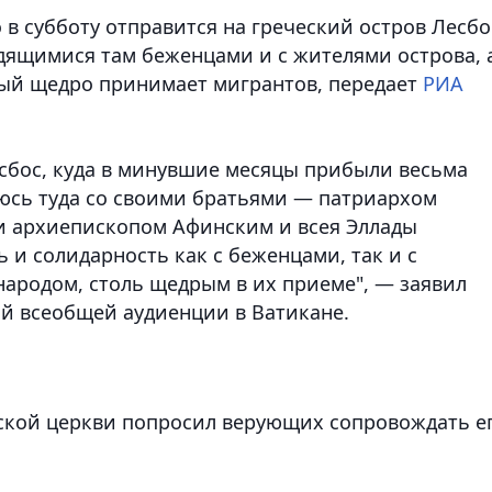
в субботу отправится на греческий остров Лесбо
дящимися там беженцами и с жителями острова, 
рый щедро принимает мигрантов
, передает
РИА
есбос, куда в минувшие месяцы прибыли весьма
юсь туда со своими братьями — патриархом
 архиепископом Афинским и всея Эллады
и солидарность как с беженцами, так и с
народом, столь щедрым в их приеме", — заявил
ой всеобщей аудиенции в Ватикане.
ской церкви попросил верующих сопровождать е