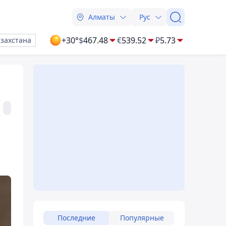
Алматы
Рус
+30°
$
467.48
€
539.52
₽
5.73
азахстана
Последние
Популярные