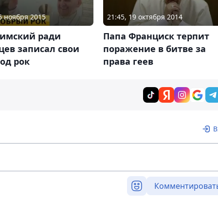
06 ноября 2015
21:45, 19 октября 2014
римский ради
Папа Франциск терпит
цев записал свои
поражение в битве за
од рок
права геев
В
Комментироват