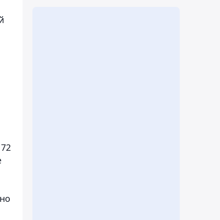
й
 72
е
ано