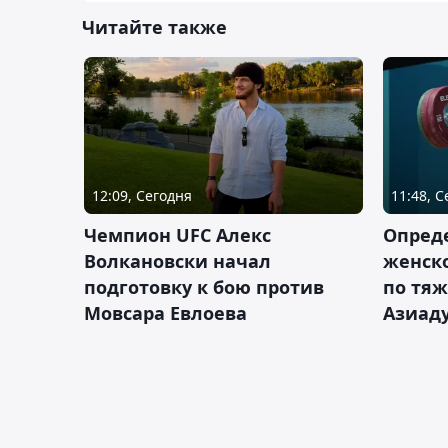
Читайте также
12:09, Сегодня
11:48, 
Чемпион UFC Алекс
Опреде
Волкановски начал
женско
подготовку к бою против
по тяж
Мовсара Евлоева
Азиад