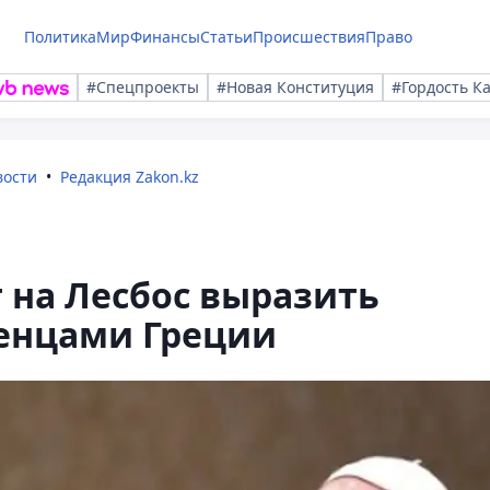
Политика
Мир
Финансы
Статьи
Происшествия
Право
#Спецпроекты
#Новая Конституция
#Гордость К
вости
Редакция Zakon.kz
 на Лесбос выразить
женцами Греции