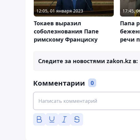
12:05, 01 января 2023
17:45, 
Токаев выразил
Папа 
соболезнования Папе
бежен
римскому Франциску
речи п
Следите за новостями zakon.kz в:
Комментарии
0