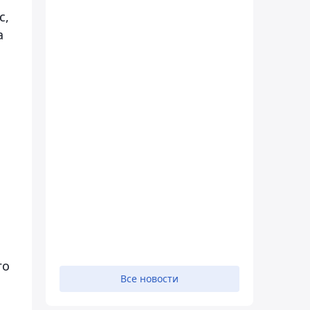
с,
а
го
Все новости