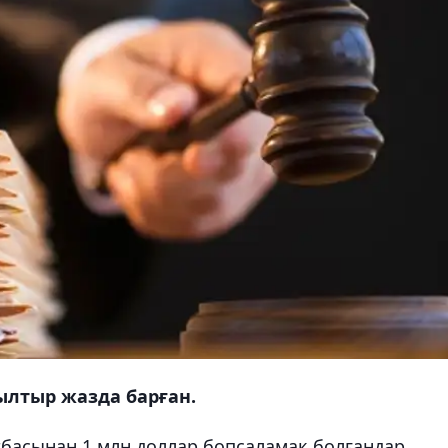
ылтыр жазда барған.
тбасынан 1 млн доллар бопсаламақ болғандар