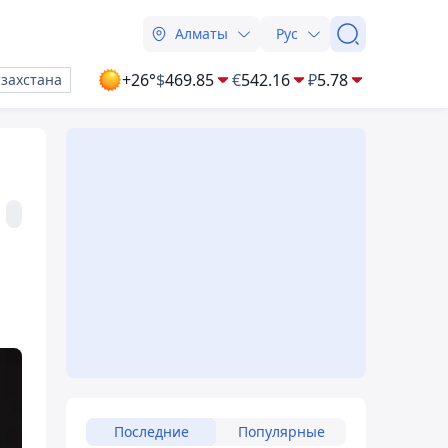
Алматы
Рус
+26°
$
469.85
€
542.16
₽
5.78
азахстана
Последние
Популярные