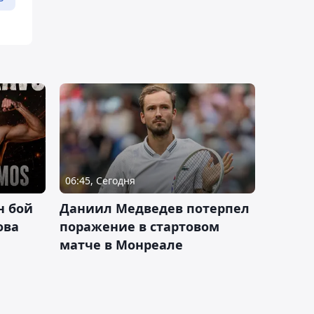
06:45, Сегодня
н бой
Даниил Медведев потерпел
ова
поражение в стартовом
матче в Монреале