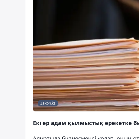
Zakon.kz
Екі ер адам қылмыстық әрекетке б
Алматыда бизнесменді ұрлап, оның о