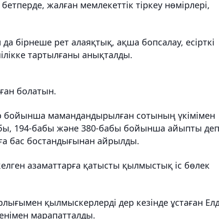
 бетперде, жалған мемлекеттік тіркеу нөмірлері,
 да бірнеше рет алаяқтық, ақша бопсалау, есірткі
лікке тартылғаны анықталды.
лған болатын.
р бойынша мамандандырылған сотының үкімімен
бабы, 194-бабы және 380-бабы бойынша айыпты де
ға бас бостандығынан айрылды.
елген азаматтарға қатысты қылмыстық іс бөлек
арлығымен қылмыскерлерді дер кезінде ұстаған Ел
енімен марапатталды.