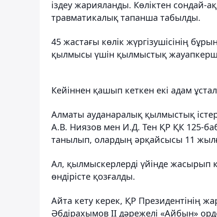
іздеу жарияланды. Көліктен сондай-ақ
травматикалық тапанша табылды.
45 жастағы көлік жүргізушісінің бұрын
қылмысы үшін қылмыстық жауапкерші
Кейіннен қашып кеткен екі адам ұста
Алматы ауданаралық қылмыстық істе
А.В. Ниязов мен И.Д. Тен ҚР ҚК 125-
танылып, олардың әрқайсысы 11 жыл
Ал, қылмыскерлерді үйінде жасырып к
өндірісте қозғалды.
Айта кету керек, ҚР Президентінің ж
Әбдірахымов ІІ дәрежелі «Айбын» орд