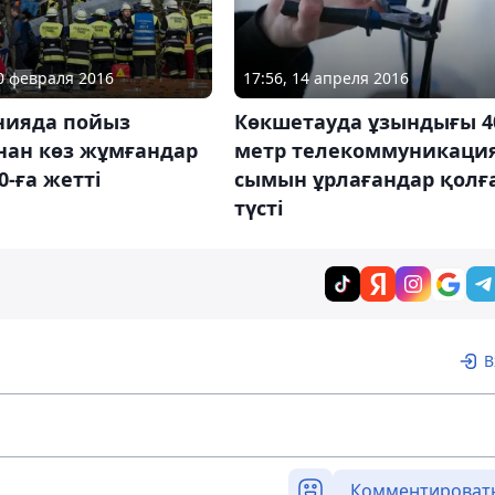
10 февраля 2016
17:56, 14 апреля 2016
нияда пойыз
Көкшетауда ұзындығы 4
нан көз жұмғандар
метр телекоммуникаци
0-ға жетті
сымын ұрлағандар қолғ
түсті
В
Комментироват