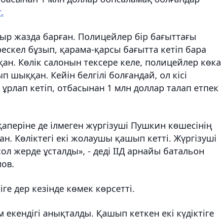
.
тыр жазда барған.
Полицейлер бір бағыттағы
ескел бұзып, қарама-қарсы бағытта кетіп бара
қан.
Көлік салонын тексере келе, полицейлер көк
 шыққан. Кейін белгілі болғандай, ол кісі
ұрлап кетіп, отбасынан 1 млн доллар талап етпек
қаперіне де ілмеген жүргізуші Пушкин көшесінің
н. Көліктегі екі жолаушы қашып кетті. Жүргізуші
л жерде ұсталды», - деді ІІД арнайы батальон
ов.
е дер кезінде көмек көрсетті.
 екендігі анықталды. Қашып кеткен екі күдіктіге