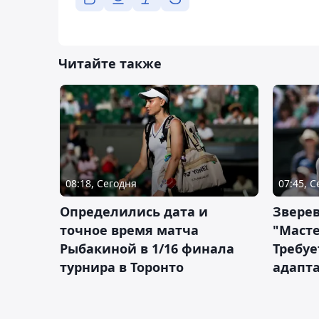
Читайте также
08:18, Сегодня
07:45, 
Определились дата и
Зверев
точное время матча
"Масте
Рыбакиной в 1/16 финала
Требуе
турнира в Торонто
адапт