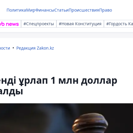
Политика
Мир
Финансы
Статьи
Происшествия
Право
#Спецпроекты
#Новая Конституция
#Гордость К
вости
Редакция Zakon.kz
ді ұрлап 1 млн доллар
талды