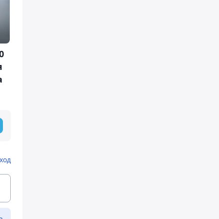
0
я
а
ход
ь