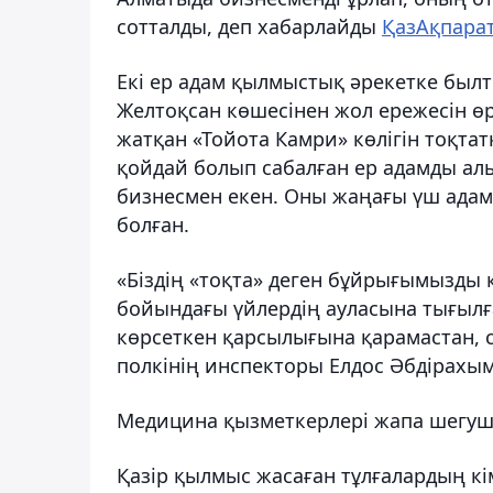
сотталды,
деп хабарлайды
ҚазАқпарат
Екі ер адам қылмыстық әрекетке был
Желтоқсан көшесінен жол ережесін өр
жатқан «Тойота Камри» көлігін тоқтат
қойдай болып сабалған ер адамды алып
бизнесмен екен. Оны жаңағы үш адам 
болған.
«Біздің «тоқта» деген бұйрығымызды 
бойындағы үйлердің ауласына тығылға
көрсеткен қарсылығына қарамастан, со
полкінің инспекторы Елдос Әбдірахым
Медицина қызметкерлері жапа шегушіг
Қазір қылмыс жасаған тұлғалардың кім