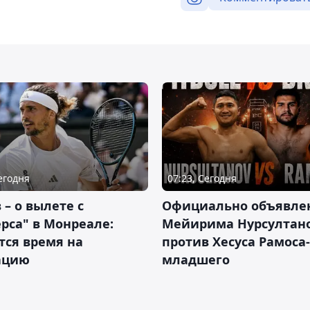
Сегодня
07:23, Сегодня
 – о вылете с
Официально объявле
рса" в Монреале:
Мейирима Нурсултан
тся время на
против Хесуса Рамоса-
ацию
младшего