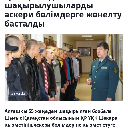
шақырылушыларды
әскери бөлімдерге жөнелту
басталды
Zakon.kz
Алғашқы 55 жаңадан шақырылған бозбала
Шығыс Қазақстан облысының ҚР ҰҚК Шекара
қызметінің әскери бөлімдеріне қызмет етуге