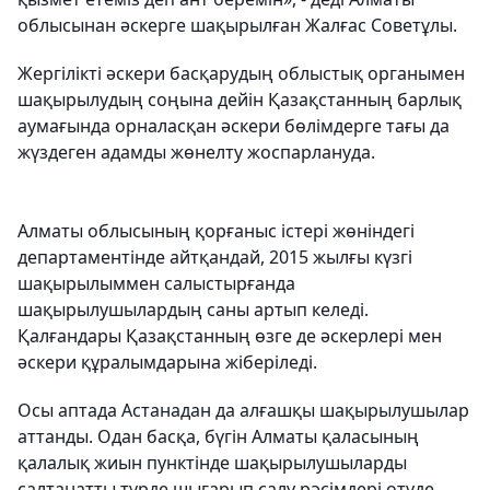
облысынан әскерге шақырылған Жалғас Советұлы.
Жергілікті әскери басқарудың облыстық органымен
шақырылудың соңына дейін Қазақстанның барлық
аумағында орналасқан әскери бөлімдерге тағы да
жүздеген адамды жөнелту жоспарлануда.
Алматы облысының қорғаныс істері жөніндегі
департаментінде айтқандай, 2015 жылғы күзгі
шақырылыммен салыстырғанда
шақырылушылардың саны артып келеді.
Қалғандары Қазақстанның өзге де әскерлері мен
әскери құралымдарына жіберіледі.
Осы аптада Астанадан да алғашқы шақырылушылар
аттанды.
Одан басқа, бүгін Алматы қаласының
қалалық жиын пунктінде шақырылушыларды
салтанатты түрде шығарып салу рәсімдері өтуде.