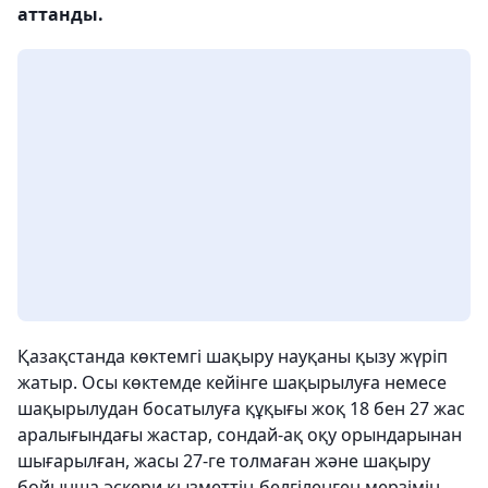
аттанды.
Қазақстанда көктемгі шақыру науқаны қызу жүріп
жатыр.
Осы көктемде кейінге шақырылуға немесе
шақырылудан босатылуға құқығы жоқ 18 бен 27 жас
аралығындағы жастар, сондай-ақ оқу орындарынан
шығарылған, жасы 27-ге толмаған және шақыру
бойынша әскери қызметтің белгіленген мерзімін