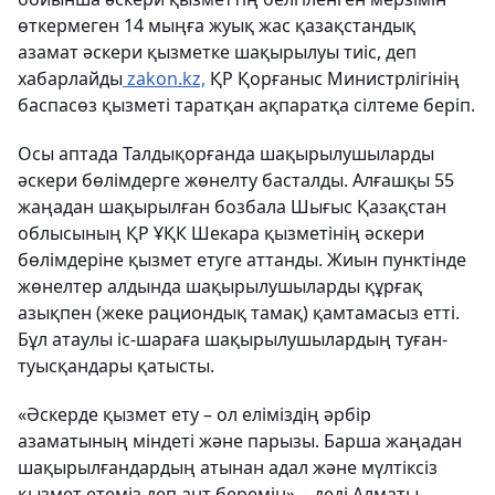
өткермеген 14 мыңға жуық жас қазақстандық
азамат әскери қызметке шақырылуы тиіс,
деп
хабарлайды
zakon.kz,
ҚР Қорғаныс Министрлігінің
баспасөз қызметі таратқан ақпаратқа сілтеме беріп.
Осы аптада Талдықорғанда шақырылушыларды
әскери бөлімдерге жөнелту басталды. Алғашқы 55
жаңадан шақырылған бозбала Шығыс Қазақстан
облысының ҚР ҰҚК Шекара қызметінің әскери
бөлімдеріне қызмет етуге аттанды.
Жиын пунктінде
жөнелтер алдында шақырылушыларды құрғақ
азықпен (жеке рациондық тамақ) қамтамасыз етті.
Бұл атаулы іс-шараға шақырылушылардың туған-
туысқандары қатысты.
«Әскерде қызмет ету – ол еліміздің әрбір
азаматының міндеті және парызы. Барша жаңадан
шақырылғандардың атынан адал және мүлтіксіз
қызмет етеміз деп ант беремін», - деді Алматы