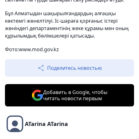
Бұл Алматыдан шақырылғандардың алғашқы
көктемгі жөнелтілуі. Іс-шараға қорғаныс істері
жөніндегі департаментінің жеке құрамы мен оның
құрылымдық бөлімшелері қатысады.
Фото:
www.mod.gov.kz
Поделитесь новостью
Добавить в Google, чтобы
читать новости первым
ATarina ATarina