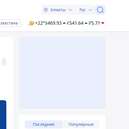
Алматы
Рус
+22°
$
469.93
€
541.64
₽
5.71
азахстана
Последние
Популярные