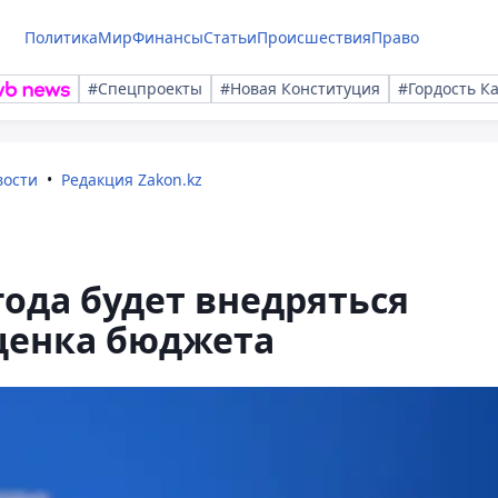
Политика
Мир
Финансы
Статьи
Происшествия
Право
#Спецпроекты
#Новая Конституция
#Гордость К
вости
Редакция Zakon.kz
 года будет внедряться
ценка бюджета