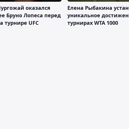
Нургожай оказался
Елена Рыбакина уста
е Бруно Лопеса перед
уникальное достижен
а турнире UFC
турнирах WTA 1000