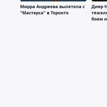
Мирра Андреева вылетела с
Дияр 
"Мастерса" в Торонто
тяжеле
боем н