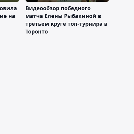
новила
Видеообзор победного
ие на
матча Елены Рыбакиной в
третьем круге топ-турнира в
Торонто