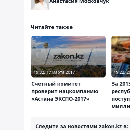
Анастасия Московчук
Читайте также
19:32, 17 марта 2017
19:22, 
Счетный комитет
За 201
проверит нацкомпанию
респу
«Астана ЭКСПО-2017»
поступ
милли
Следите за новостями zakon.kz в: